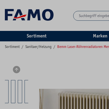
springen
Zur Hauptnavigation springen
Sortiment
Marken
Sortiment
/
Sanitaer/Heizung
/
Bemm Laser-Röhrenradiatoren Me
Bildergalerie überspringen