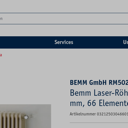
Services
U
ra
BEMM GmbH RM50
Bemm Laser-Röh
mm, 66 Element
Artikelnummer 0321250304660