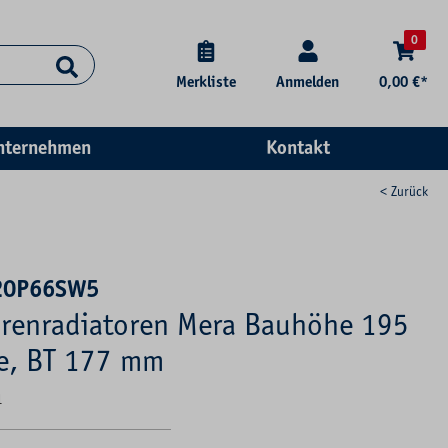
0
Merkliste
Anmelden
0,00 €*
nternehmen
Kontakt
< Zurück
20P66SW5
renradiatoren Mera Bauhöhe 195
e, BT 177 mm
1