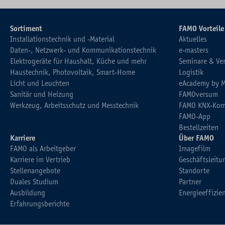
Sortiment
FAMO Vorteile
Installationstechnik und -Material
Aktuelles
Daten-, Netzwerk- und Kommunikationstechnik
e-masters
Elektrogeräte für Haushalt, Küche und mehr
Seminare & Ve
Haustechnik, Photovoltaik, Smart-Home
Logistik
Licht und Leuchten
eAcademy by 
Sanitär und Heizung
FAMOversum
Werkzeug, Arbeitsschutz und Messtechnik
FAMO KNX-Kom
FAMO-App
Bestellzeiten
Karriere
Über FAMO
FAMO als Arbeitgeber
Imagefilm
Karriere im Vertrieb
Geschäftsleitu
Stellenangebote
Standorte
Duales Studium
Partner
Ausbildung
Energieeffizie
Erfahrungsberichte