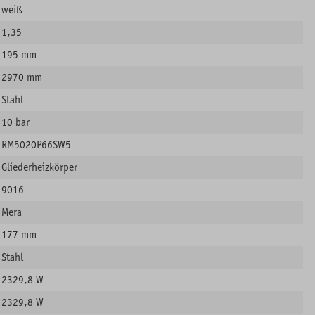
weiß
1,35
195 mm
2970 mm
Stahl
10 bar
RM5020P66SW5
Gliederheizkörper
9016
Mera
177 mm
Stahl
2329,8 W
2329,8 W