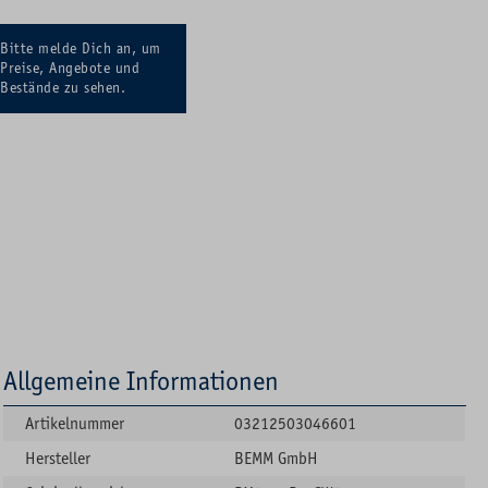
Bitte melde Dich an, um
Preise, Angebote und
Bestände zu sehen.
Allgemeine Informationen
Artikelnummer
03212503046601
Hersteller
BEMM GmbH