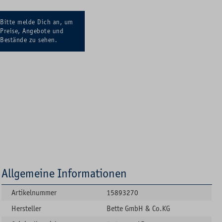
Bitte melde Dich an, um
Preise, Angebote und
Bestände zu sehen.
Allgemeine Informationen
Artikelnummer
15893270
Hersteller
Bette GmbH & Co.KG