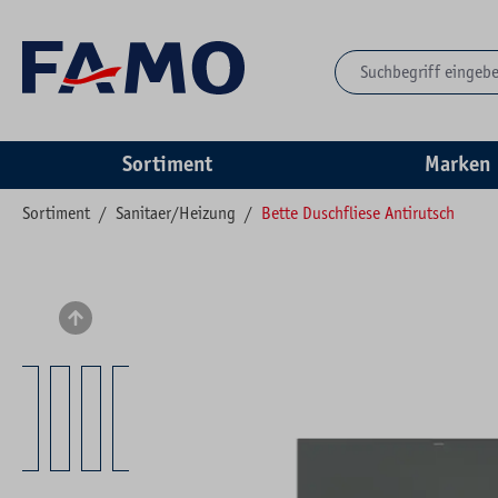
springen
Zur Hauptnavigation springen
Sortiment
Marken
Sortiment
/
Sanitaer/Heizung
/
Bette Duschfliese Antirutsch
Bildergalerie überspringen