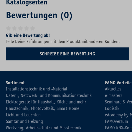
Katalogseiten
Bewertungen (0)
Durchschnittliche Bewertung von 0 von 5 Sternen
Gib eine Bewertung ab!
Teile Deine Erfahrungen mit dem Produkt mit anderen Kunden.
SCHREIBE EINE BEWERTUNG
Sortiment
FAMO Vorteile
Installationstechnik und -Material
Aktuelles
Daten-, Netzwerk- und Kommunikationstechnik
e-masters
Elektrogeräte für Haushalt, Küche und mehr
Seminare & Ve
Haustechnik, Photovoltaik, Smart-Home
Logistik
Licht und Leuchten
eAcademy by 
Sanitär und Heizung
FAMOversum
Werkzeug, Arbeitsschutz und Messtechnik
FAMO KNX-Kom