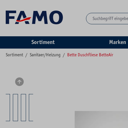
springen
Zur Hauptnavigation springen
Sortiment
Marken
Sortiment
/
Sanitaer/Heizung
/
Bette Duschfliese BetteAir
Bildergalerie überspringen