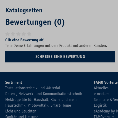
Katalogseiten
Bewertungen (0)
Durchschnittliche Bewertung von 0 von 5 Sternen
Gib eine Bewertung ab!
Teile Deine Erfahrungen mit dem Produkt mit anderen Kunden.
SCHREIBE EINE BEWERTUNG
Sortiment
FAMO Vorteile
Installationstechnik und -Material
Aktuelles
Daten-, Netzwerk- und Kommunikationstechnik
e-masters
Elektrogeräte für Haushalt, Küche und mehr
Seminare & Ve
Haustechnik, Photovoltaik, Smart-Home
Logistik
Licht und Leuchten
eAcademy by 
Sanitär und Heizung
FAMOversum