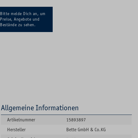
Bitte melde Dich an, um
Preise, Angebote und
Bestände zu sehen.
Allgemeine Informationen
Artikelnummer
15893897
Hersteller
Bette GmbH & Co.KG