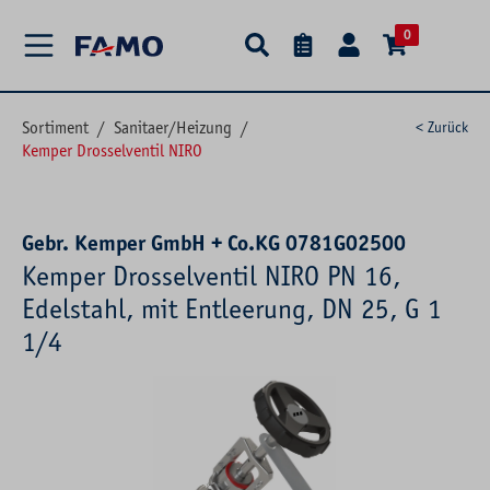
alt springen
0
Sortiment
/
Sanitaer/Heizung
/
< Zurück
Kemper Drosselventil NIRO
Gebr. Kemper GmbH + Co.KG 0781G02500
Kemper Drosselventil NIRO PN 16,
Edelstahl, mit Entleerung, DN 25, G 1
1/4
Bildergalerie überspringen