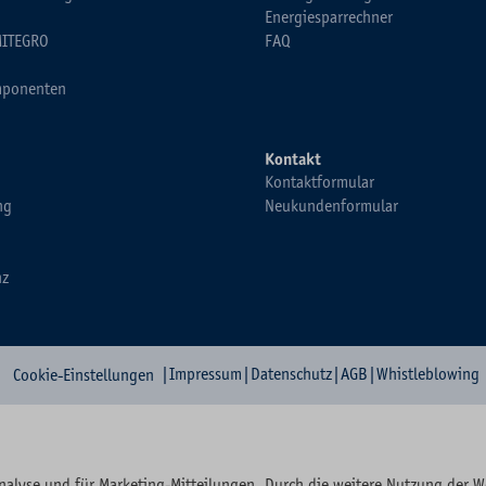
Energiesparrechner
MITEGRO
FAQ
ponenten
Kontakt
Kontaktformular
ng
Neukundenformular
nz
|
Impressum
|
Datenschutz
|
AGB
|
Whistleblowing
Cookie-Einstellungen
nalyse und für Marketing-Mitteilungen. Durch die weitere Nutzung der 