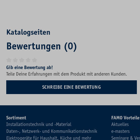
Katalogseiten
Bewertungen (0)
Durchschnittliche Bewertung von 0 von 5 Sternen
Gib eine Bewertung ab!
Teile Deine Erfahrungen mit dem Produkt mit anderen Kunden.
SCHREIBE EINE BEWERTUNG
Sortiment
FAMO Vorteile
Installationstechnik und -Material
Aktuelles
Daten-, Netzwerk- und Kommunikationstechnik
e-masters
Elektrogeräte für Haushalt, Küche und mehr
Seminare & Ve