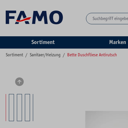
springen
Zur Hauptnavigation springen
Sortiment
Marken
Sortiment
/
Sanitaer/Heizung
/
Bette Duschfliese Antirutsch
Bildergalerie überspringen