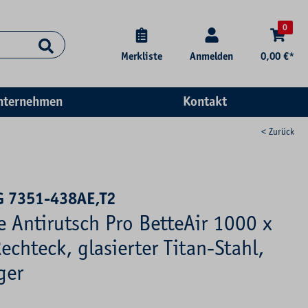
0
Merkliste
Anmelden
0,00 €*
nternehmen
Kontakt
< Zurück
G 7351-438AE,T2
e Antirutsch Pro BetteAir 1000 x
chteck, glasierter Titan-Stahl,
ger