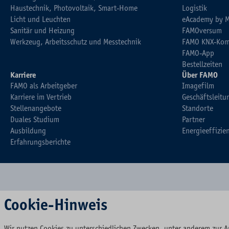
Haustechnik, Photovoltaik, Smart-Home
Logistik
Licht und Leuchten
eAcademy by 
Sanitär und Heizung
FAMOversum
Werkzeug, Arbeitsschutz und Messtechnik
FAMO KNX-Kom
FAMO-App
Bestellzeiten
Karriere
Über FAMO
FAMO als Arbeitgeber
Imagefilm
Karriere im Vertrieb
Geschäftsleitu
Stellenangebote
Standorte
Duales Studium
Partner
Ausbildung
Energieeffizie
Erfahrungsberichte
Cookie-Hinweis
Wir nutzen Cookies zu unterschiedlichen Zwecken, unter anderem zur A