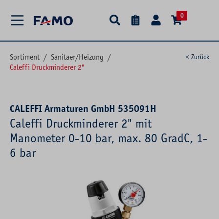
alt springen
0
Sortiment
/
Sanitaer/Heizung
/
< Zurück
Caleffi Druckminderer 2"
CALEFFI Armaturen GmbH 535091H
Caleffi Druckminderer 2" mit
Manometer 0-10 bar, max. 80 GradC, 1-
6 bar
Bildergalerie überspringen