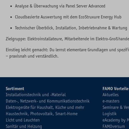
Analyse & Überwachung via Panel Server Advanced
Cloudbasierte Auswertung mit dem EcoStruxure
Energy Hub
Technischer Überblick, Installation, Inbetriebnahme & Wartung
Zielgruppe: Elektroinstallateure, Mitarbeitende im Elektro-Großhand
Einstieg leicht gemacht: Du lernst elementare Grundlagen und spez
– praxisnah und verständlich.
Sortiment
FAMO Vorteile
Installationstechnik und -Material
Aktuelles
Daten-, Netzwerk- und Kommunikationstechnik
e-masters
Elektrogeräte für Haushalt, Küche und mehr
Seminare & Ve
Haustechnik, Photovoltaik, Smart-Home
Logistik
Licht und Leuchten
eAcademy by 
Sanitär und Heizung
FAMOversum