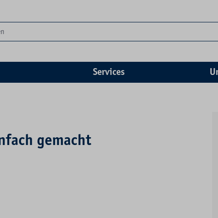
Services
U
nfach gemacht