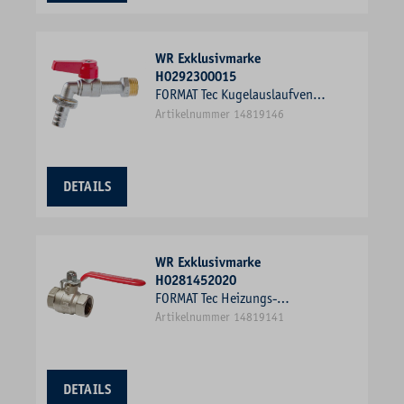
WR Exklusivmarke
H0292300015
FORMAT Tec Kugelauslaufventil
Typ 2300 1/2", Messing
Artikelnummer 14819146
verchromt, mit
Schlauchverschraubung,
Griffhebel rot, PN 10
DETAILS
WR Exklusivmarke
H0281452020
FORMAT Tec Heizungs-
Kugelhahn Typ 1452 Messing
Artikelnummer 14819141
vernickelt, 3/4" IG/IG, mit
Hebelgriff, PN 40
DETAILS