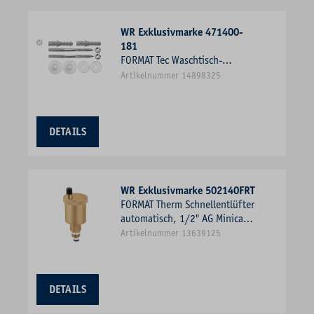
WR Exklusivmarke 471400-
181
FORMAT Tec Waschtisch-
Befestigung 10 x 140 mm
Artikelnummer 14898325
DETAILS
WR Exklusivmarke 502140FRT
FORMAT Therm Schnellentlüfter
automatisch, 1/2" AG Minical
mit Absperrventil
Artikelnummer 13639125
DETAILS