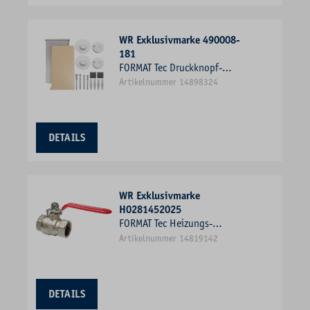
WR Exklusivmarke 490008-
181
FORMAT Tec Druckknopf-
Spiegelbefestigung unsichtbar,
Artikelnummer 14898324
für Spiegel bis 0.8 qm
DETAILS
WR Exklusivmarke
H0281452025
FORMAT Tec Heizungs-
Kugelhahn Typ 1452 Messing
Artikelnummer 14819142
vernickelt, 1" IG/IG, mit
Hebelgriff, PN 40
DETAILS