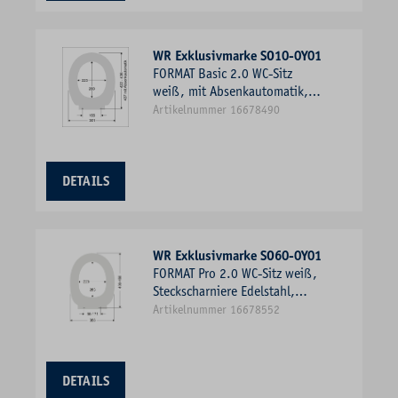
WR Exklusivmarke SO10-0Y01
FORMAT Basic 2.0 WC-Sitz
weiß, mit Absenkautomatik,
Scharniere Kunststoff
Artikelnummer 16678490
DETAILS
WR Exklusivmarke SO60-0Y01
FORMAT Pro 2.0 WC-Sitz weiß,
Steckscharniere Edelstahl,
abnehmbar, mit
Artikelnummer 16678552
Absenkautomatik
DETAILS