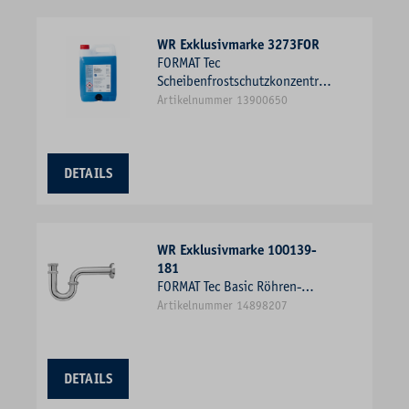
WR Exklusivmarke 3273FOR
FORMAT Tec
Scheibenfrostschutzkonzentrat
Kanister 5 Liter
Artikelnummer 13900650
DETAILS
WR Exklusivmarke 100139-
181
FORMAT Tec Basic Röhren-
Geruchsverschluss 1
Artikelnummer 14898207
1/4"x32mm, Messing, chrom
DETAILS