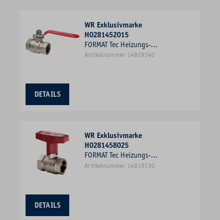
WR Exklusivmarke
H0281452015
FORMAT Tec Heizungs-
Kugelhahn Typ 1452 Messing
Artikelnummer 14819140
vernickelt, 1/2" IG/IG, mit
Hebelgriff, PN 40
DETAILS
WR Exklusivmarke
H0281458025
FORMAT Tec Heizungs-
Kugelhahn Typ 1458 Messing
Artikelnummer 14819130
vernickelt, 1" IG/IG, mit
verlängertem T-Griff, PN 40
DETAILS