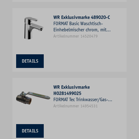
WR Exklusivmarke 489020-C
FORMAT Basic Waschtisch-
Einhebelmischer chrom, mit
Metall-Ablaufgarnitur 1 1/4"
Artikelnummer 14520479
DETAILS
WR Exklusivmarke
H0281499025
FORMAT Tec Trinkwasser/Gas-
Kugelhahn Typ 1499 1" IG/IG,
Artikelnummer 14954531
Messing verchromt, mit
Hebelgriff, PN 42/35/32
DETAILS