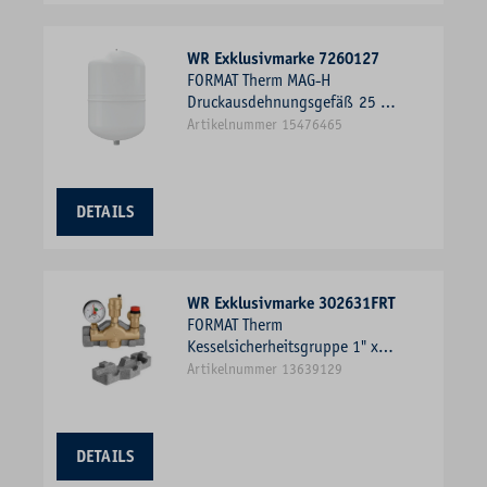
WR Exklusivmarke 7260127
FORMAT Therm MAG-H
Druckausdehnungsgefäß 25 l,
für Heizung, 1,5 bar/70
Artikelnummer 15476465
GradC, weiß
DETAILS
WR Exklusivmarke 302631FRT
FORMAT Therm
Kesselsicherheitsgruppe 1" x 3
bar bis 50KW
Artikelnummer 13639129
DETAILS