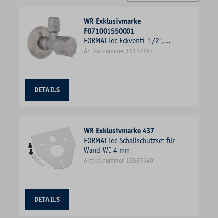
WR Exklusivmarke
FO71001550001
FORMAT Tec Eckventil 1/2",
selbstdichtend, Rundgriff,
Artikelnummer 16114287
verchromt
DETAILS
WR Exklusivmarke 437
FORMAT Tec Schallschutzset für
Wand-WC 4 mm
Artikelnummer 15587540
DETAILS