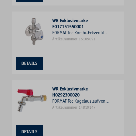
WR Exklusivmarke
FO17151550001
FORMAT Tec Kombi-Eckventil
1/2", selbstdichtend, ohne
Artikelnummer 16109091
Rohrbelüfter, verchromt
DETAILS
WR Exklusivmarke
H0292300020
FORMAT Tec Kugelauslaufventil
Typ 2300 3/4", Messing
Artikelnummer 14819147
verchromt, mit
Schlauchverschraubung,
Griffhebel rot, PN 10
DETAILS