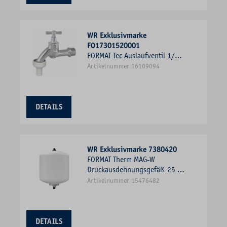
WR Exklusivmarke
FO17301520001
FORMAT Tec Auslaufventil 1/2",
mit Knebelgriff und
Artikelnummer 16109094
Schlauchverschraubung, matt
verchromt
DETAILS
WR Exklusivmarke 7380420
FORMAT Therm MAG-W
Druckausdehnungsgefäß 25 l,
für Trinkwasser, 4 bar/70 Grad
Artikelnummer 15476482
C, weiß
DETAILS