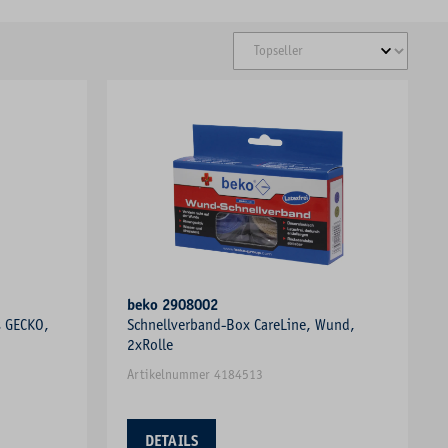
beko 2908002
s GECKO,
Schnellverband-Box CareLine, Wund,
2xRolle
Artikelnummer 4184513
DETAILS