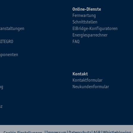
Online-Dienste
Fernwartung
Schnittstellen
ranstaltungen
ElBridge-Konfiguratoren
Energiesparrechner
MITEGRO
FAQ
ponenten
Kontakt
Kontaktformular
ng
Neukundenformular
nz
|
Impressum
|
Datenschutz
|
AGB
|
Whistleblowing