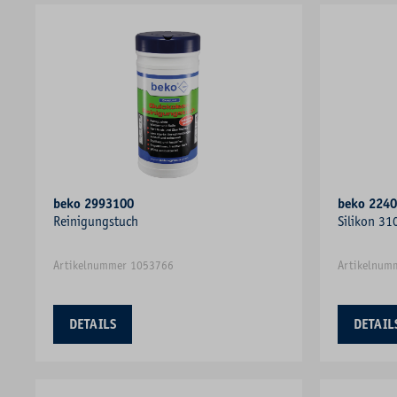
beko 2993100
beko 224
Reinigungstuch
Silikon 31
Artikelnummer 1053766
Artikelnum
DETAILS
DETAIL