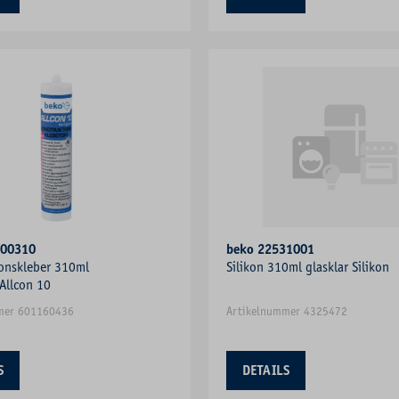
100310
beko 22531001
onskleber 310ml
Silikon 310ml glasklar Silikon
Allcon 10
mer 601160436
Artikelnummer 4325472
S
DETAILS