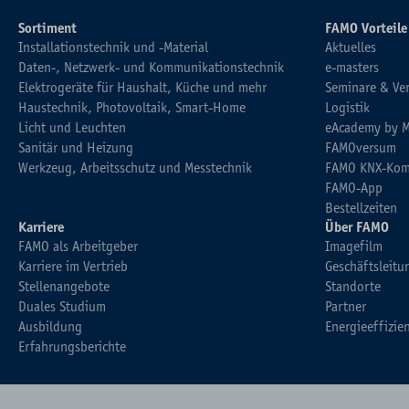
Sortiment
FAMO Vorteile
Installationstechnik und -Material
Aktuelles
Daten-, Netzwerk- und Kommunikationstechnik
e-masters
Elektrogeräte für Haushalt, Küche und mehr
Seminare & Ve
Haustechnik, Photovoltaik, Smart-Home
Logistik
Licht und Leuchten
eAcademy by 
Sanitär und Heizung
FAMOversum
Werkzeug, Arbeitsschutz und Messtechnik
FAMO KNX-Kom
FAMO-App
Bestellzeiten
Karriere
Über FAMO
FAMO als Arbeitgeber
Imagefilm
Karriere im Vertrieb
Geschäftsleitu
Stellenangebote
Standorte
Duales Studium
Partner
Ausbildung
Energieeffizie
Erfahrungsberichte