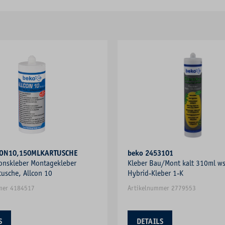
CON10,150MLKARTUSCHE
beko 2453101
onskleber Montagekleber
Kleber Bau/Mont kalt 310ml w
usche, Allcon 10
Hybrid-Kleber 1-K
mer 4184517
Artikelnummer 2779553
S
DETAILS