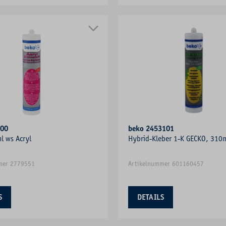
300
beko 2453101
l ws Acryl
Hybrid-Kleber 1-K GECKO, 310m
mer 2779551
Artikelnummer 601160457
S
DETAILS