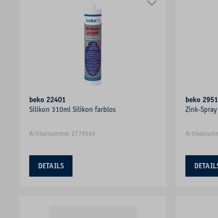
beko 22401
beko 295
Silikon 310ml Silikon farblos
Zink-Spray
Artikelnummer 2779549
Artikelnum
DETAILS
DETAIL