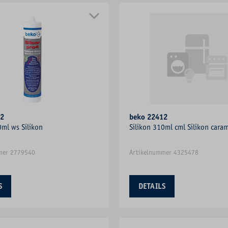
02
beko 22412
0ml ws Silikon
Silikon 310ml cml Silikon cara
mer 2779540
Artikelnummer 4325478
S
DETAILS