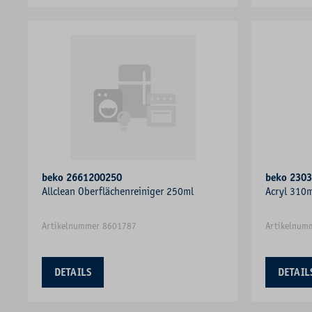
beko 2661200250
beko 230
Allclean Oberflächenreiniger 250ml
Acryl 310m
Artikelnummer 8601787
Artikelnum
DETAILS
DETAIL