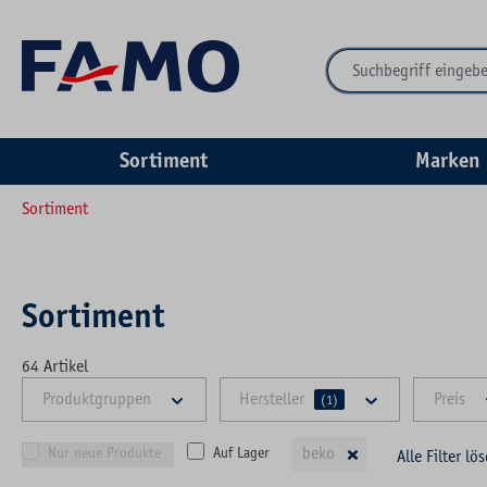
springen
Zur Hauptnavigation springen
Sortiment
Marken
Sortiment
Sortiment
64
Artikel
Produktgruppen
Hersteller
Preis
(1)
×
beko
Nur neue Produkte
Auf Lager
Alle Filter lö