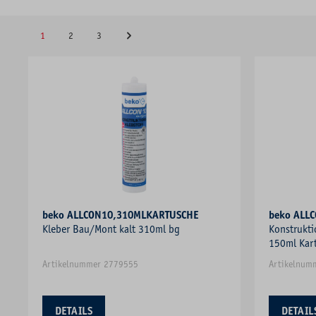
1
2
3
beko ALLCON10,310MLKARTUSCHE
beko ALL
Kleber Bau/Mont kalt 310ml bg
Konstrukti
150ml Kart
Artikelnummer 2779555
Artikelnum
DETAILS
DETAIL