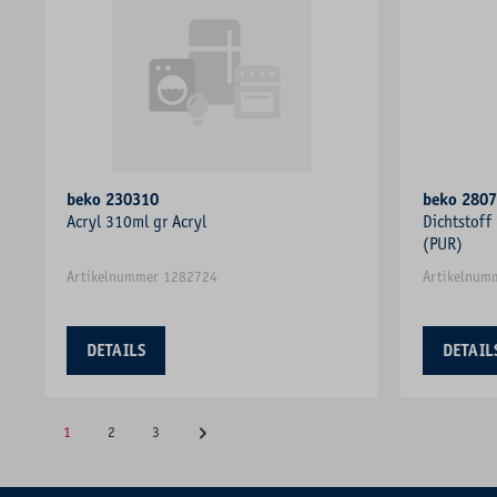
beko 230310
beko 280
Acryl 310ml gr Acryl
Dichtstoff
(PUR)
Artikelnummer 1282724
Artikelnum
DETAILS
DETAIL
1
2
3