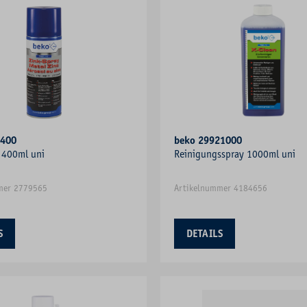
1400
beko 29921000
 400ml uni
Reinigungsspray 1000ml uni
mer 2779565
Artikelnummer 4184656
S
DETAILS