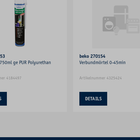
753
beko 270154
 750ml ge PUR Polyurethan
Verbundmörtel 0-45min
mer 4184497
Artikelnummer 4325424
S
DETAILS