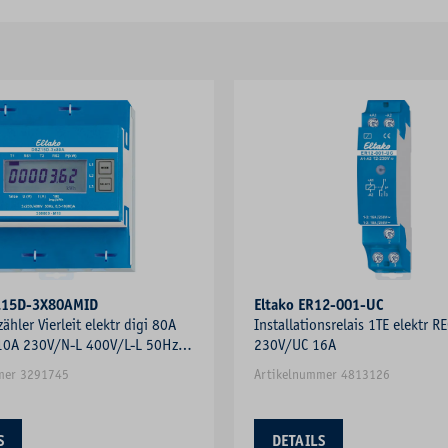
SZ15D-3X80AMID
Eltako ER12-001-UC
hler Vierleit elektr digi 80A
Installationsrelais 1TE elektr 
 10A 230V/N-L 400V/L-L 50Hz
230V/UC 16A
mer 3291745
Artikelnummer 4813126
S
DETAILS