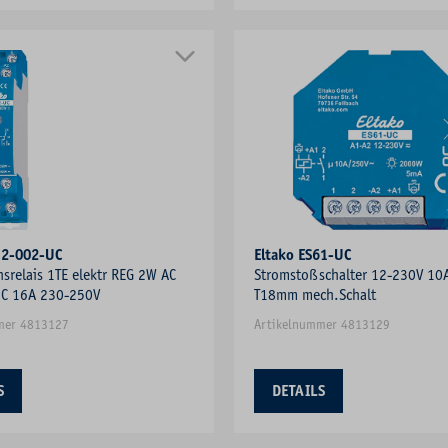
12-002-UC
Eltako ES61-UC
nsrelais 1TE elektr REG 2W AC
Stromstoßschalter 12-230V 10
C 16A 230-250V
T18mm mech.Schalt
mer 4813127
Artikelnummer 4813129
S
DETAILS