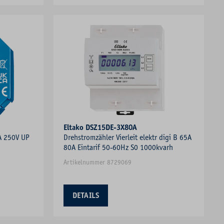
Eltako DSZ15DE-3X80A
A 250V UP
Drehstromzähler Vierleit elektr digi B 65A
80A Eintarif 50-60Hz S0 1000kvarh
Artikelnummer 8729069
DETAILS