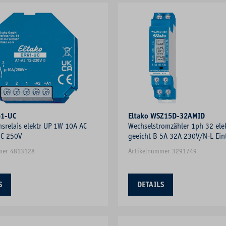
61-UC
Eltako WSZ15D-32AMID
onsrelais elektr UP 1W 10A AC
Wechselstromzähler 1ph 32 elek
C 250V
geeicht B 5A 32A 230V/N-L Ein
mer 4813128
Artikelnummer 3291749
S
DETAILS