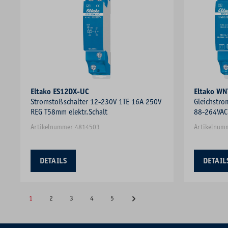
Eltako ES12DX-UC
Eltako W
Stromstoßschalter 12-230V 1TE 16A 250V
Gleichstr
REG T58mm elektr.Schalt
88-264VAC 
Artikelnummer 4814503
Artikelnum
DETAILS
DETAIL
1
2
3
4
5