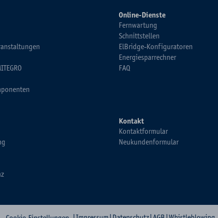
Online-Dienste
Fernwartung
Schnittstellen
ranstaltungen
ElBridge-Konfiguratoren
Energiesparrechner
MITEGRO
FAQ
ponenten
Kontakt
Kontaktformular
ng
Neukundenformular
nz
|
Impressum
|
Datenschutz
|
AGB
|
Whistleblowing