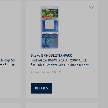
Eltako BPS-ÖBLISTER-PACK
tr digi S0
Funk-Aktor 868MHz 1k AP 230V AC 1k
tarif 50Hz
f.Pulsdr f.Schalter Mit Funkhandsender
Artikelnummer 4320913
DETAILS