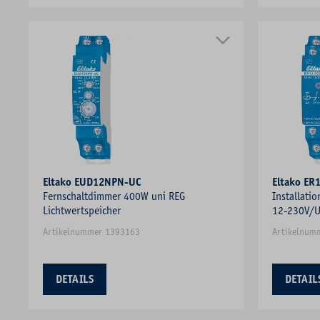
Eltako EUD12NPN-UC
Eltako ER
Fernschaltdimmer 400W uni REG
Installatio
Lichtwertspeicher
12-230V/U
Artikelnummer 1393163
Artikelnum
DETAILS
DETAIL