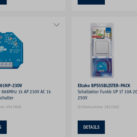
R61NP-230V
Eltako BPS55BLISTER-PACK
r 868MHz 1k AP 230V AC 1k
Schaltaktor Funkb UP 1f 10A 
Schalter
250V
mer 4947808
Artikelnummer 3621562
S
DETAILS