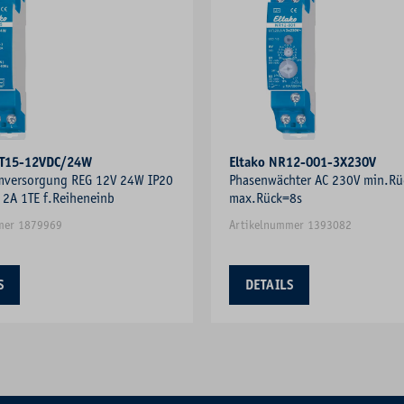
NT15-12VDC/24W
Eltako NR12-001-3X230V
omversorgung REG 12V 24W IP20
Phasenwächter AC 230V min.Rü
2A 1TE f.Reiheneinb
max.Rück=8s
mer 1879969
Artikelnummer 1393082
S
DETAILS