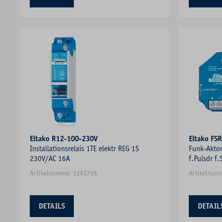
Eltako R12-100-230V
Eltako FS
Installationsrelais 1TE elektr REG 1S
Funk-Akto
230V/AC 16A
f.Pulsdr f.
Artikelnummer 1393758
Artikelnum
DETAILS
DETAIL