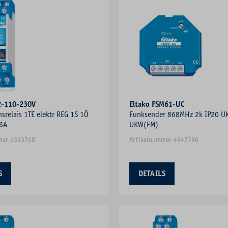
2-110-230V
Eltako FSM61-UC
nsrelais 1TE elektr REG 1S 1Ö
Funksender 868MHz 2k IP20 U
6A
UKW(FM)
mer 1393768
Artikelnummer 4947796
S
DETAILS