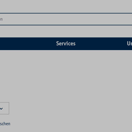
Services
U
öschen