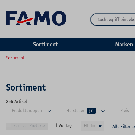
springen
Zur Hauptnavigation springen
Sortiment
Marken
Sortiment
Sortiment
856
Artikel
Produktgruppen
Hersteller
Preis
(1)
×
Eltako
Nur neue Produkte
Auf Lager
Alle Filter l