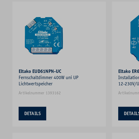
Eltako EUD61NPN-UC
Eltako ER
Fernschaltdimmer 400W uni UP
Installati
Lichtwertspeicher
12-230V/U
Artikelnummer 1393162
Artikelnum
DETAILS
DETAIL