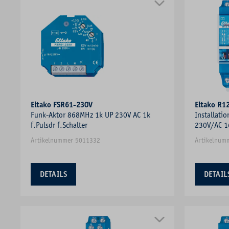
Eltako FSR61-230V
Eltako R1
Funk-Aktor 868MHz 1k UP 230V AC 1k
Installatio
f.Pulsdr f.Schalter
230V/AC 1
Artikelnummer 5011332
Artikelnum
DETAILS
DETAIL