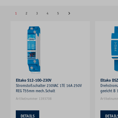
1
2
3
4
5
Eltako S12-100-230V
Eltako D
Stromstoßschalter 230VAC 1TE 16A 250V
Drehstromzä
REG T55mm mech.Schalt
geeicht B
S0
Artikelnummer 1393708
Artikelnum
DETAILS
DETAIL