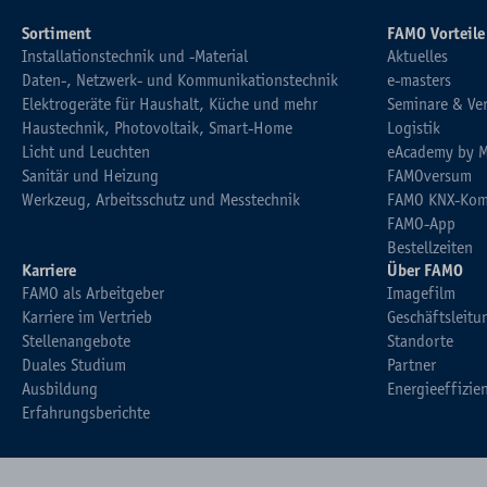
Sortiment
FAMO Vorteile
Installationstechnik und -Material
Aktuelles
Daten-, Netzwerk- und Kommunikationstechnik
e-masters
Elektrogeräte für Haushalt, Küche und mehr
Seminare & Ve
Haustechnik, Photovoltaik, Smart-Home
Logistik
Licht und Leuchten
eAcademy by 
Sanitär und Heizung
FAMOversum
Werkzeug, Arbeitsschutz und Messtechnik
FAMO KNX-Kom
FAMO-App
Bestellzeiten
Karriere
Über FAMO
FAMO als Arbeitgeber
Imagefilm
Karriere im Vertrieb
Geschäftsleitu
Stellenangebote
Standorte
Duales Studium
Partner
Ausbildung
Energieeffizie
Erfahrungsberichte