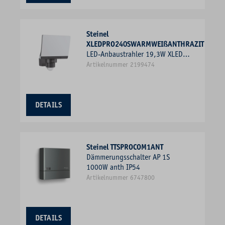
Steinel
XLEDPRO240SWARMWEIßANTHRAZIT
LED-Anbaustrahler 19,3W XLED
3000K 1LED 2124lm Konv Kst IP44
Artikelnummer 2199474
anth mt BWM
DETAILS
Steinel TTSPROCOM1ANT
Dämmerungsschalter AP 1S
1000W anth IP54
Artikelnummer 6747800
DETAILS