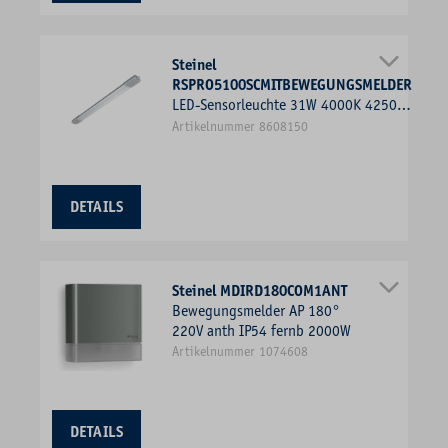
Steinel
RSPRO5100SCMITBEWEGUNGSMELDER
LED-Sensorleuchte 31W 4000K 4250lm
gr Konv IP65 BWM 1370x87x58mm
Artikelnummer 8608150
DETAILS
Steinel MDIRD180COM1ANT
Bewegungsmelder AP 180°
220V anth IP54 fernb 2000W
Artikelnummer 1074608
DETAILS