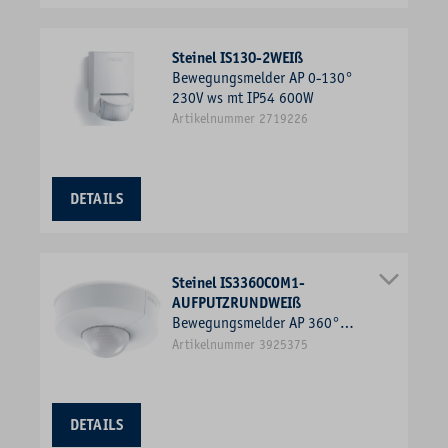
Steinel IS130-2WEIß
Bewegungsmelder AP 0-130°
230V ws mt IP54 600W
Artikelnummer 2719226
DETAILS
Steinel IS3360COM1-
AUFPUTZRUNDWEIß
Bewegungsmelder AP 360°
220V ws mt IP54 fernb 2000W
Artikelnummer 3925375
DETAILS