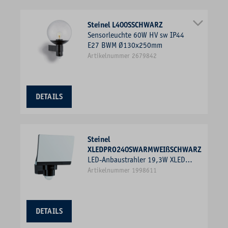
Steinel L400SSCHWARZ
Sensorleuchte 60W HV sw IP44
E27 BWM Ø130x250mm
Artikelnummer 2679842
DETAILS
Steinel
XLEDPRO240SWARMWEIßSCHWARZ
LED-Anbaustrahler 19,3W XLED
3000K 1LED 2124lm Konv Kst IP44
Artikelnummer 1998611
sw mt BWM
DETAILS