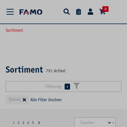
alt springen
0
Sortiment
Sortiment
791
Artikel
Filterung
1
×
Steinel
Alle Filter löschen
1
2
3
4
5