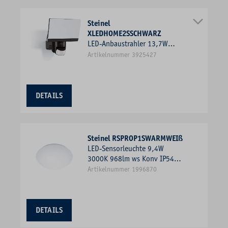
Steinel
XLEDHOME2SSCHWARZ
LED-Anbaustrahler 13,7W
3000K 1550lm Kst Konv sw mt
Artikelnummer 3925427
1LED IP44 RF:matt BWM
DETAILS
Steinel RSPROP1SWARMWEIß
LED-Sensorleuchte 9,4W
3000K 968lm ws Konv IP54
BWM Ø280x110mm
Artikelnummer 1996870
DETAILS