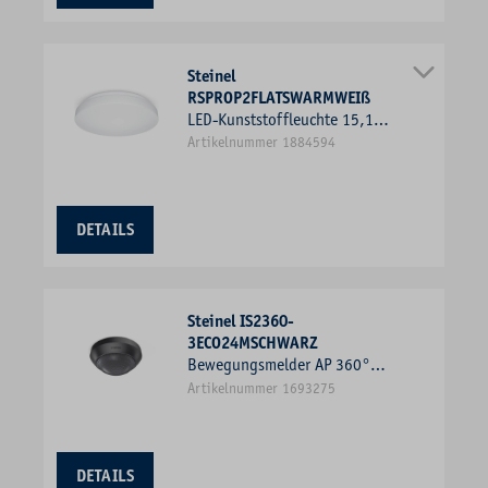
Steinel
RSPROP2FLATSWARMWEIß
LED-Kunststoffleuchte 15,1W
3000K 1608lm ws Konv IP54
Artikelnummer 1884594
BWM Ø322x68mm
DETAILS
Steinel IS2360-
3ECO24MSCHWARZ
Bewegungsmelder AP 360°
220V sw IP54 2000W
Artikelnummer 1693275
DETAILS