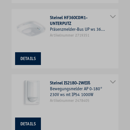
Steinel HF360COM1-
UNTERPUTZ
Präsenzmelder-Bus UP ws 360°
v140° 2,8m Unterkriechschutz
Artikelnummer 2719351
Reichweite: 4m
DETAILS
Steinel IS2180-2WEIß
Bewegungsmelder AP 0-180°
230V ws mt IP54 1000W
Artikelnummer 2478405
DETAILS