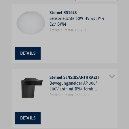
Steinel RS16LS
Sensorleuchte 60W HV ws IP44
E27 BWM
Artikelnummer 1602315
DETAILS
Steinel SENSIQSANTHRAZIT
Bewegungsmelder AP 300°
100V anth mt IP54 fernb
2000W
Artikelnummer 2689220
DETAILS