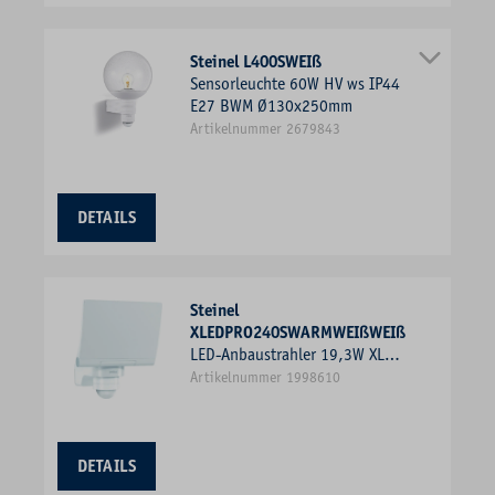
Steinel L400SWEIß
Sensorleuchte 60W HV ws IP44
E27 BWM Ø130x250mm
Artikelnummer 2679843
DETAILS
Steinel
XLEDPRO240SWARMWEIßWEIß
LED-Anbaustrahler 19,3W XLED
3000K 1LED 2124lm Konv Kst
Artikelnummer 1998610
IP44 ws mt BWM
DETAILS