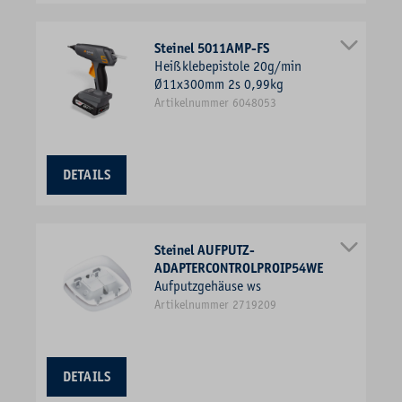
Steinel 5011AMP-FS
Heißklebepistole 20g/min
Ø11x300mm 2s 0,99kg
Artikelnummer 6048053
DETAILS
Steinel AUFPUTZ-
ADAPTERCONTROLPROIP54WE
Aufputzgehäuse ws
Artikelnummer 2719209
DETAILS