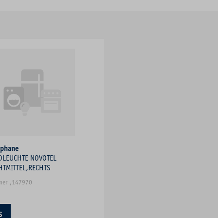
ophane
DLEUCHTE NOVOTEL
HTMITTEL,RECHTS
mer ,147970
S