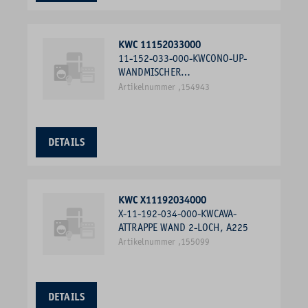
KWC 11152033000
11-152-033-000-KWCONO-UP-
WANDMISCHER
FERTIGMONTAGESET, A175,
Artikelnummer ,154943
CHROM
DETAILS
KWC X11192034000
X-11-192-034-000-KWCAVA-
ATTRAPPE WAND 2-LOCH, A225
Artikelnummer ,155099
DETAILS