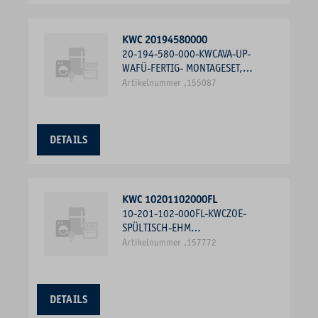
KWC 20194580000
20-194-580-000-KWCAVA-UP-
WAFÜ-FERTIG- MONTAGESET,
CHROM
Artikelnummer ,155087
DETAILS
KWC 10201102000FL
10-201-102-000FL-KWCZOE-
SPÜLTISCH-EHM
AUSZUGAUSLAUF, OHNE LICHT,
Artikelnummer ,157772
CHROM
DETAILS