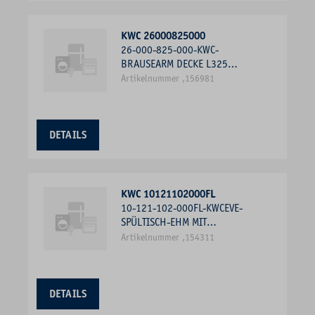
KWC 26000825000
26-000-825-000-KWC-
BRAUSEARM DECKE L325
ROSETTE ECKIG AB 1/2012,
Artikelnummer ,156981
CHROM
DETAILS
KWC 10121102000FL
10-121-102-000FL-KWCEVE-
SPÜLTISCH-EHM MIT
AUSZUGNEOPERL, MIT LICHT,
Artikelnummer ,154311
CHROM
DETAILS