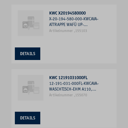
KWC X20194580000
X-20-194-580-000-KWCAVA-
ATTRAPPE WAFÜ UP-
FERTIGMONTAGESETT
Artikelnummer ,155103
DETAILS
KWC 12191031000FL
12-191-031-000FL-KWCAVA-
WASCHTISCH-EHM A110,
ABLAUFGARN., MITTE KALTST.,
Artikelnummer ,155070
CHROM
DETAILS