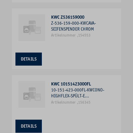
KWC Z536159000
Z-536-159-000-KWCAVA-
SEIFENSPENDER CHROM
Artikelnummer ,154553
DETAILS
KWC 10151423000FL
10-151-423-000FL-KWCONO-
HIGHFLEX-SPÜLT-E
SEITENBEDIENUNG,
Artikelnummer ,156345
PROFIBRAUSE, CHROM
DETAILS