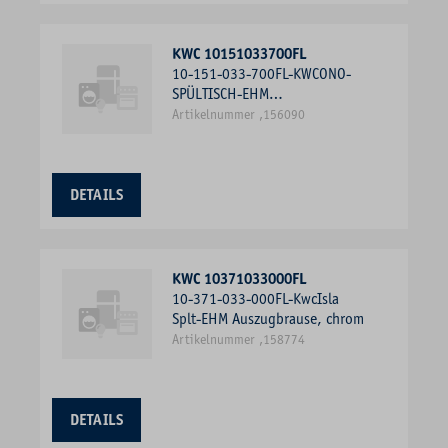
KWC 10151033700FL
10-151-033-700FL-KWCONO-
SPÜLTISCH-EHM
AUSZUGBRAUSE, EDELSTAHL
Artikelnummer ,156090
DETAILS
KWC 10371033000FL
10-371-033-000FL-KwcIsla
Splt-EHM Auszugbrause, chrom
Artikelnummer ,158774
DETAILS