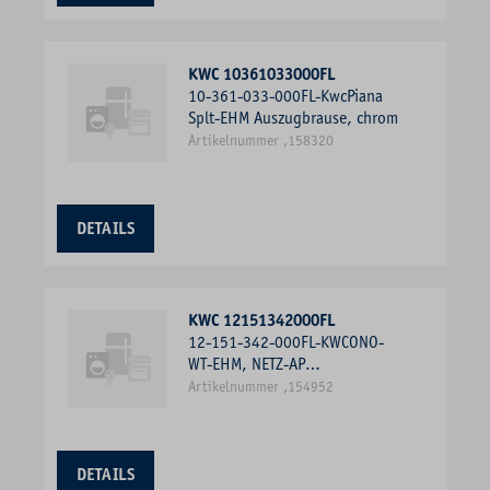
KWC 10361033000FL
10-361-033-000FL-KwcPiana
Splt-EHM Auszugbrause, chrom
Artikelnummer ,158320
DETAILS
KWC 12151342000FL
12-151-342-000FL-KWCONO-
WT-EHM, NETZ-AP
A125,ABLAUFGARN.,LED-
Artikelnummer ,154952
TECHNOLOGIE,CHROM
DETAILS