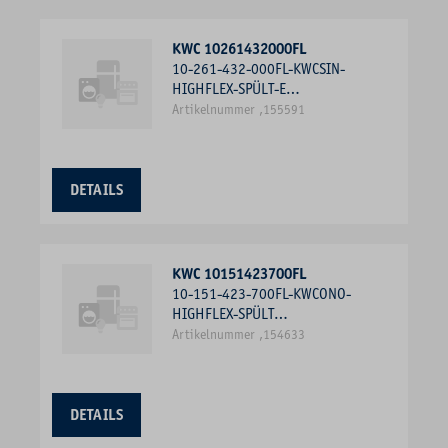
KWC 10261432000FL
10-261-432-000FL-KWCSIN-
HIGHFLEX-SPÜLT-E
SEITENBEDIENUNG,
Artikelnummer ,155591
UMSTELLBRAUSE, CHROM
DETAILS
KWC 10151423700FL
10-151-423-700FL-KWCONO-
HIGHFLEX-SPÜLT
SEITENBEDIENUNG,
Artikelnummer ,154633
PROFIBRAUSE, EDELSTAHL
DETAILS