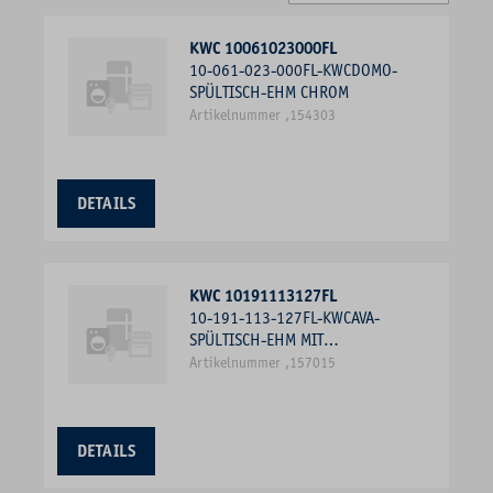
KWC 10061023000FL
10-061-023-000FL-KWCDOMO-
SPÜLTISCH-EHM CHROM
Artikelnummer ,154303
DETAILS
KWC 10191113127FL
10-191-113-127FL-KWCAVA-
SPÜLTISCH-EHM MIT
AUSZUGNEOPERL, PVD
Artikelnummer ,157015
DETAILS