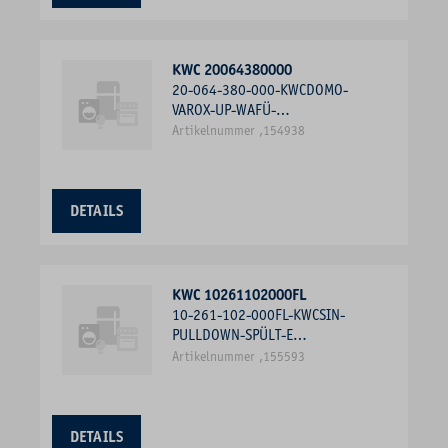
KWC 20064380000
20-064-380-000-KWCDOMO-
VAROX-UP-WAFÜ-
FERTIGMONTAGESET, CHROM
Artikelnummer ,154938
DETAILS
KWC 10261102000FL
10-261-102-000FL-KWCSIN-
PULLDOWN-SPÜLT-E
SEITENBEDIENUNG, AA ONO,
Artikelnummer ,155593
CHROM
DETAILS