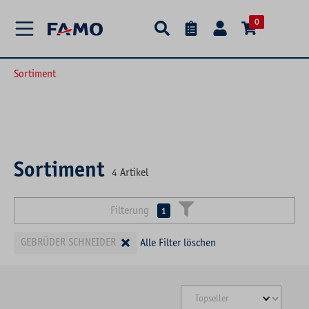
alt springen
0
Sortiment
Sortiment
4
Artikel
Filterung
1
×
GEBRÜDER SCHNEIDER
Alle Filter löschen