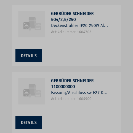
GEBRÜDER SCHNEIDER
504/2,5/250
Deckenstrahler IP20 250W Alu
1stuf 230V
Artikelnummer 1604706
DETAILS
GEBRÜDER SCHNEIDER
1100000000
Fassung/Anschluss sw E27 Kst
Schraubbef
Artikelnummer 1604900
DETAILS