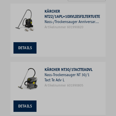
KÄRCHER
NT22/1APL+10XVLIESFILTERTUETE
Nass-/Trockensauger Anniversary
Edition NT 22/1 Ap L + 10x
Artikelnummer 601990820
Vliesfiltertüte
DETAILS
KÄRCHER NT30/1TACTTEADVL
Nass-Trockensauger NT 30/1
Tact Te Adv L
Artikelnummer 601990805
DETAILS