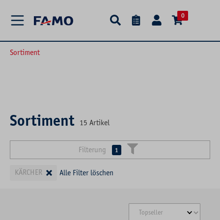
alt springen
0
Sortiment
Sortiment
15
Artikel
Filterung
1
×
KÄRCHER
Alle Filter löschen