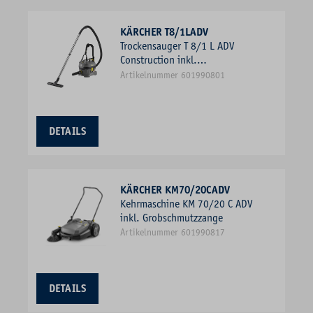
KÄRCHER T8/1LADV
Trockensauger T 8/1 L ADV
Construction inkl.
Bohrstaubtool, 850W, 3,5kg
Artikelnummer 601990801
DETAILS
KÄRCHER KM70/20CADV
Kehrmaschine KM 70/20 C ADV
inkl. Grobschmutzzange
Artikelnummer 601990817
DETAILS