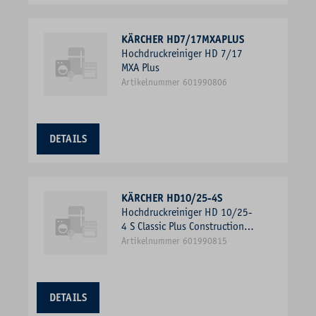
KÄRCHER HD7/17MXAPLUS
Hochdruckreiniger HD 7/17
MXA Plus
Artikelnummer 601990806
DETAILS
KÄRCHER HD10/25-4S
Hochdruckreiniger HD 10/25-
4 S Classic Plus Construction
(Mobil)
Artikelnummer 601990815
DETAILS