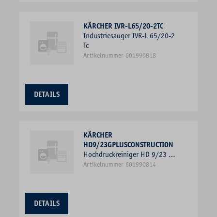
KÄRCHER IVR-L65/20-2TC
Industriesauger IVR-L 65/20-2
Tc
Artikelnummer 601990818
DETAILS
KÄRCHER
HD9/23GPLUSCONSTRUCTION
Hochdruckreiniger HD 9/23 G
Plus Construction
Artikelnummer 601990814
DETAILS