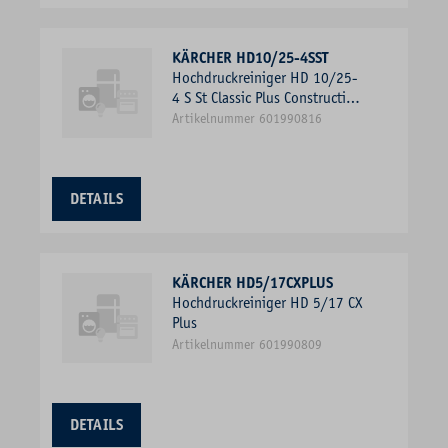
KÄRCHER HD10/25-4SST
Hochdruckreiniger HD 10/25-
4 S St Classic Plus Construction
ADV(Stationär)
Artikelnummer 601990816
DETAILS
KÄRCHER HD5/17CXPLUS
Hochdruckreiniger HD 5/17 CX
Plus
Artikelnummer 601990809
DETAILS