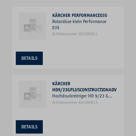
KÄRCHER PERFORMANCE035
Rotordüse klein Performance
035
Artikelnummer 601990811
DETAILS
KÄRCHER
HD9/23GPLUSCONSTRUCTIONADV
Hochdruckreiniger HD 9/23 G
Plus Construction Adv
Artikelnummer 601990813
DETAILS