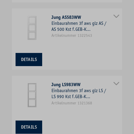
Jung AS583WW
Einbaurahmen 3f aws glz AS /
AS 500 Kst f.GEB-K
Unterputzmontage Duropl
Artikelnummer 1322543
DETAILS
Jung LS983WW
Einbaurahmen 3f aws glz LS /
LS 990 Kst f.GEB-K
Unterputzmontage Duropl
Artikelnummer 1321368
DETAILS