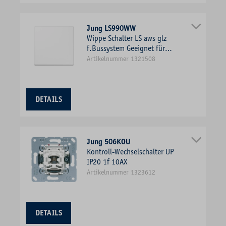
Jung LS990WW
Wippe Schalter LS aws glz
f.Bussystem Geeignet für
Bussystem-Tasterankopplung
Artikelnummer 1321508
DETAILS
Jung 506KOU
Kontroll-Wechselschalter UP
IP20 1f 10AX
Artikelnummer 1323612
DETAILS