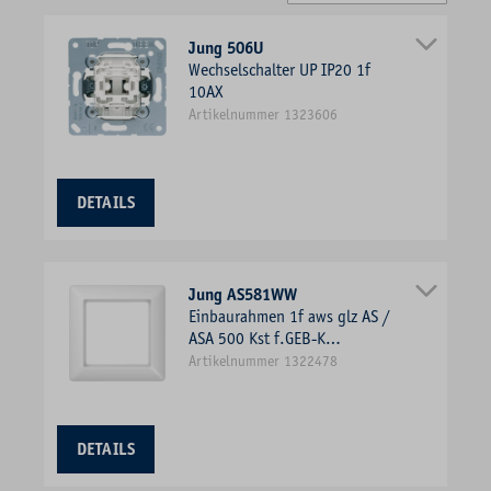
Jung 506U
Wechselschalter UP IP20 1f
10AX
Artikelnummer 1323606
DETAILS
Jung AS581WW
Einbaurahmen 1f aws glz AS /
ASA 500 Kst f.GEB-K
Unterputzmontage Duropl
Artikelnummer 1322478
DETAILS