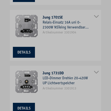
Jung 1701SE
Relais-Einsatz 16A uni 0-
2300W NSTeing Verwendbar
mit Taste
Artikelnummer 3301904
DETAILS
Jung 1731DD
LED-Dimmer Drehkn 20-420W
UP Lichtwertspeicher
Artikelnummer 3301913
DETAILS