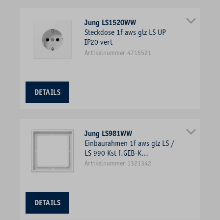
Jung LS1520WW
Steckdose 1f aws glz LS UP
IP20 vert
Artikelnummer 4715521
DETAILS
Jung LS981WW
Einbaurahmen 1f aws glz LS /
LS 990 Kst f.GEB-K
Unterputzmontage Duropl
Artikelnummer 1321342
DETAILS