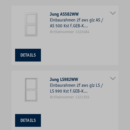
Jung AS582WW
Einbaurahmen 2f aws glz AS /
AS 500 Kst f.GEB-K
Unterputzmontage Duropl
Artikelnummer 1322484
DETAILS
Jung LS982WW
Einbaurahmen 2f aws glz LS /
LS 990 Kst f.GEB-K
Unterputzmontage Duropl
Artikelnummer 1321355
DETAILS