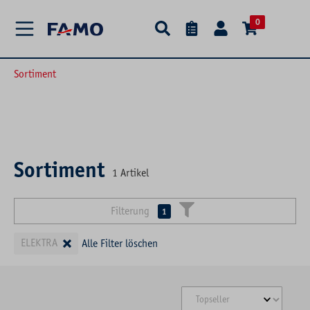
alt springen
0
Sortiment
Sortiment
1
Artikel
Filterung
1
×
ELEKTRA
Alle Filter löschen