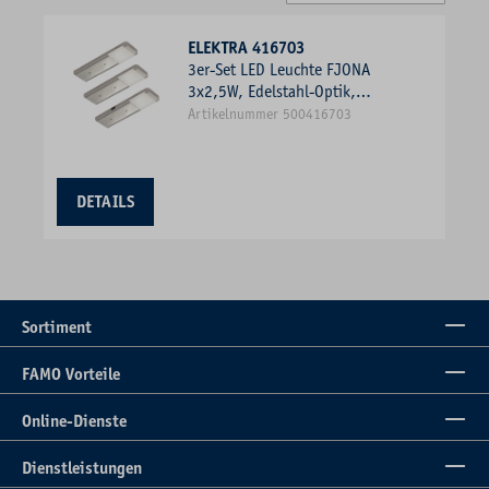
ELEKTRA 416703
3er-Set LED Leuchte FJONA
3x2,5W, Edelstahl-Optik,
4000K nws
Artikelnummer 500416703
DETAILS
Sortiment
FAMO Vorteile
Online-Dienste
Dienstleistungen