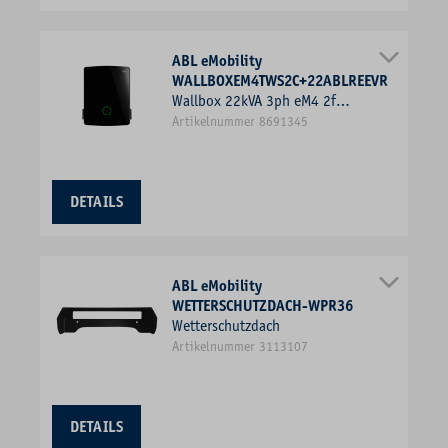
ABL eMobility
WALLBOXEM4TWS2C+22ABLREEVR
Wallbox 22kVA 3ph eM4 2f
11kW/Ladep IP55
Artikelnummer 8691345
428x516x145mm Wandmont Kst
IK10
DETAILS
ABL eMobility
WETTERSCHUTZDACH-WPR36
Wetterschutzdach
Artikelnummer 3113107
DETAILS