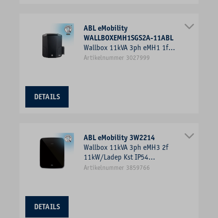
ABL eMobility
WALLBOXEMH1SGS2A-11ABL
Wallbox 11kVA 3ph eMH1 1f
11kW/Ladep Kst IP54
Artikelnummer 3027999
221x272x116mm Wandmont
DETAILS
ABL eMobility 3W2214
Wallbox 11kVA 3ph eMH3 2f
11kW/Ladep Kst IP54
400x492x194mm Wandmont
Artikelnummer 3859766
DETAILS