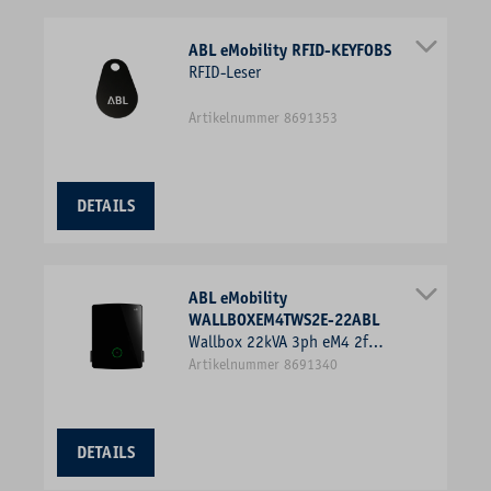
ABL eMobility RFID-KEYFOBS
RFID-Leser
Artikelnummer 8691353
DETAILS
ABL eMobility
WALLBOXEM4TWS2E-22ABL
Wallbox 22kVA 3ph eM4 2f
11kW/Ladep IP55
Artikelnummer 8691340
428x516x145mm Wandmont
Kst IK10
DETAILS