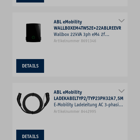
ABL eMobility
WALLBOXEM4TWS2E+22ABLREEVR
Wallbox 22kVA 3ph eM4 2f
11kW/Ladep IP55
Artikelnummer 8691346
428x516x145mm Wandmont Kst
IK10
DETAILS
ABL eMobility
LADEKABELTYP2/TYP23PH32A7,5M
E-Mobility Ladeleitung AC 3-phasig
32A Typ Typ 2/Typ 2 Mode 3 2KL
Artikelnummer 8442995
480V
DETAILS