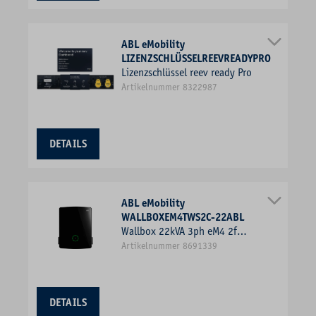
ABL eMobility
LIZENZSCHLÜSSELREEVREADYPRO
Lizenzschlüssel reev ready Pro
Artikelnummer 8322987
DETAILS
ABL eMobility
WALLBOXEM4TWS2C-22ABL
Wallbox 22kVA 3ph eM4 2f
11kW/Ladep IP55
Artikelnummer 8691339
428x516x145mm Wandmont
Kst IK10
DETAILS