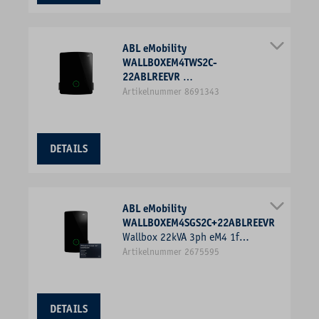
ABL eMobility
WALLBOXEM4TWS2C-
22ABLREEVR
Wallbox 22kVA 3ph eM4 2f
Artikelnummer 8691343
11kW/Ladep IP55
428x516x145mm Wandmont
Kst IK10
DETAILS
ABL eMobility
WALLBOXEM4SGS2C+22ABLREEVR
Wallbox 22kVA 3ph eM4 1f
22kW/Ladep IP55
Artikelnummer 2675595
306,5x516x145mm Wandmont Kst
IK10
DETAILS