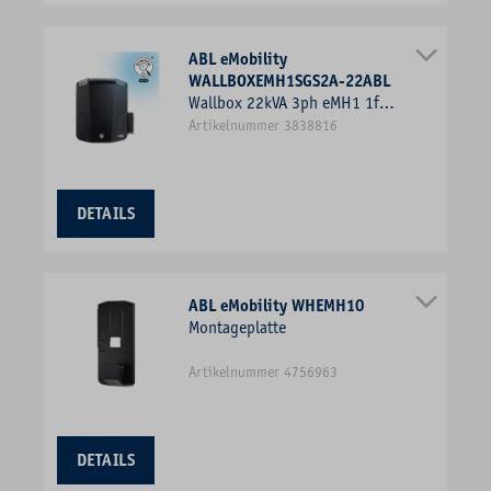
ABL eMobility
WALLBOXEMH1SGS2A-22ABL
Wallbox 22kVA 3ph eMH1 1f
22kW/Ladep IP54
Artikelnummer 3838816
220x272x106mm Wandmont
DETAILS
ABL eMobility WHEMH10
Montageplatte
Artikelnummer 4756963
DETAILS