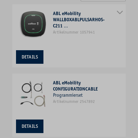
ABL eMobility
WALLBOXABLPULSARHOS-
C211
Wallbox 11kVA 3ph L5m 1f
Artikelnummer 1057941
11kW/Ladep IP55
201x198x99mm Wandmont
Kst IK10
DETAILS
ABL eMobility
CONFIGURATIONCABLE
Programmierset
Artikelnummer 2547892
DETAILS