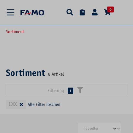
alt springen
0
Sortiment
Sortiment
8
Artikel
Filterung
1
×
IDEC
Alle Filter löschen