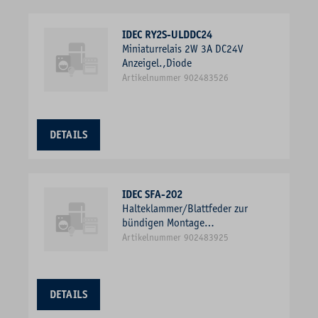
IDEC RY2S-ULDDC24
Miniaturrelais 2W 3A DC24V
Anzeigel.,Diode
Artikelnummer 902483526
DETAILS
IDEC SFA-202
Halteklammer/Blattfeder zur
bündigen Montage
v.Miniaturrelais
Artikelnummer 902483925
DETAILS