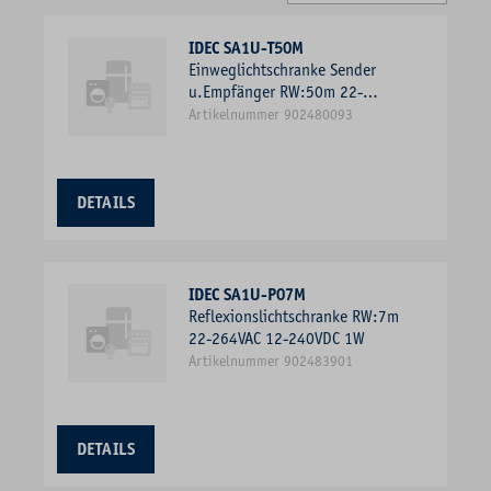
IDEC SA1U-T50M
Einweglichtschranke Sender
u.Empfänger RW:50m 22-
264VAC 12-240VDC 1W 3A
Artikelnummer 902480093
DETAILS
IDEC SA1U-P07M
Reflexionslichtschranke RW:7m
22-264VAC 12-240VDC 1W
Artikelnummer 902483901
DETAILS