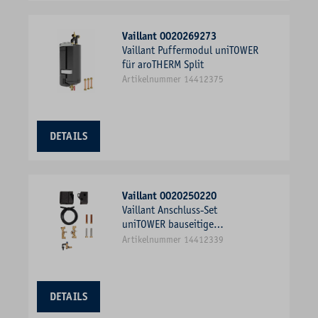
Vaillant 0020269273
Vaillant Puffermodul uniTOWER
für aroTHERM Split
Artikelnummer 14412375
DETAILS
Vaillant 0020250220
Vaillant Anschluss-Set
uniTOWER bauseitige
Verrohrung, für aroTHERM
Artikelnummer 14412339
Split
DETAILS