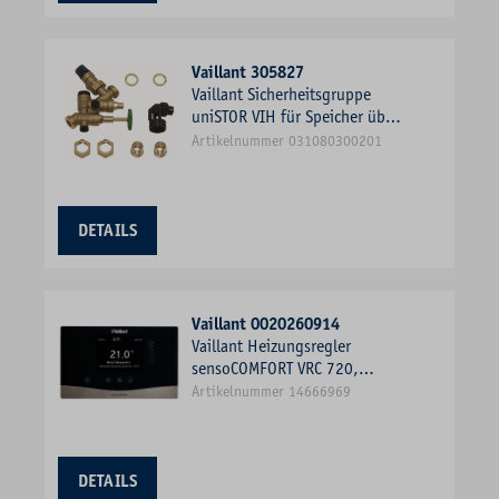
Vaillant 305827
Vaillant Sicherheitsgruppe
uniSTOR VIH für Speicher über
200 I Inhalt, 10 bar
Artikelnummer 031080300201
DETAILS
Vaillant 0020260914
Vaillant Heizungsregler
sensoCOMFORT VRC 720,
witterungsgeführt, 1 Heizkreis
Artikelnummer 14666969
DETAILS