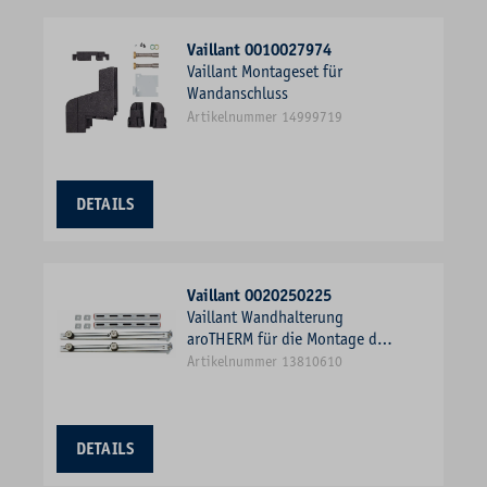
Vaillant 0010027974
Vaillant Montageset für
Wandanschluss
Artikelnummer 14999719
DETAILS
Vaillant 0020250225
Vaillant Wandhalterung
aroTHERM für die Montage der
Wärmepumpe auf die Wand,
Artikelnummer 13810610
Standard
DETAILS