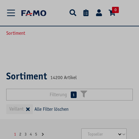
alt springen
0
Sortiment
Sortiment
14200
Artikel
Filterung
1
×
Vaillant
Alle Filter löschen
1
2
3
4
5