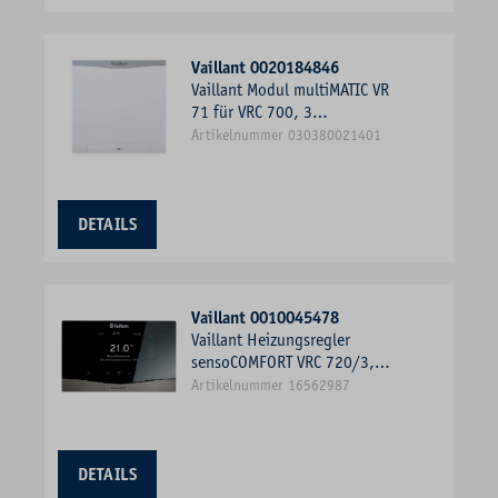
Vaillant 0020184846
Vaillant Modul multiMATIC VR
71 für VRC 700, 3
Mischerkreise
Artikelnummer 030380021401
DETAILS
Vaillant 0010045478
Vaillant Heizungsregler
sensoCOMFORT VRC 720/3,
witterungsgeführt, 1 Heizkreis
Artikelnummer 16562987
DETAILS