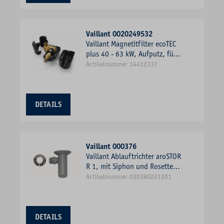
Vaillant 0020249532
Vaillant Magnetitfilter ecoTEC
plus 40 - 63 kW, Aufputz, für
Anschlusssituation
Artikelnummer 14412337
DETAILS
Vaillant 000376
Vaillant Ablauftrichter aroSTOR
R 1, mit Siphon und Rosette,
grau
Artikelnummer 030380201201
DETAILS