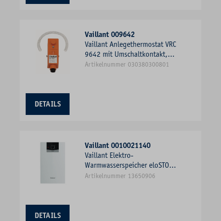
Vaillant 009642
Vaillant Anlegethermostat VRC
9642 mit Umschaltkontakt,
Spannband-Befestigung
Artikelnummer 030380300801
DETAILS
Vaillant 0010021140
Vaillant Elektro-
Warmwasserspeicher eloSTOR
plus VEN 5/7 U 5 l,
Artikelnummer 13650906
Niederdruck, Untertisch
DETAILS