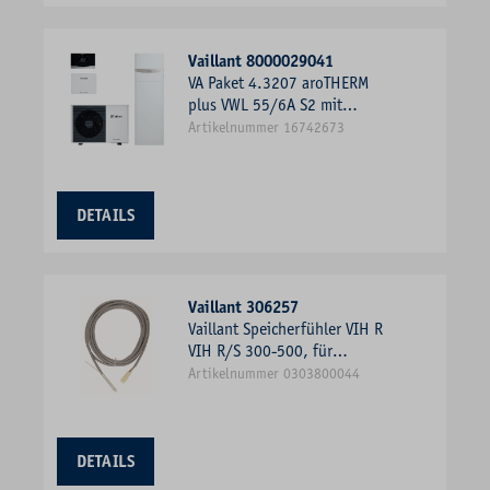
Vaillant 8000029041
VA Paket 4.3207 aroTHERM
plus VWL 55/6A S2 mit
uniTOWER plus VIH QW190
Artikelnummer 16742673
DETAILS
Vaillant 306257
Vaillant Speicherfühler VIH R
VIH R/S 300-500, für
Warmwasserspeicher
Artikelnummer 0303800044
DETAILS