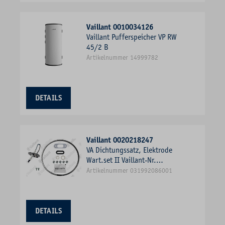
Vaillant 0010034126
Vaillant Pufferspeicher VP RW
45/2 B
Artikelnummer 14999782
DETAILS
Vaillant 0020218247
VA Dichtungssatz, Elektrode
Wart.set II Vaillant-Nr.
0020218247
Artikelnummer 031992086001
DETAILS