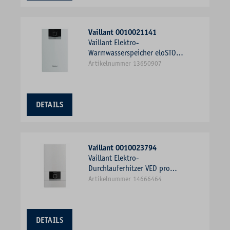
Vaillant 0010021141
Vaillant Elektro-
Warmwasserspeicher eloSTOR
plus VEN 5/7 U 5 l, mit
Artikelnummer 13650907
Armatur 302595, Niederdruck,
Untertisch
DETAILS
Vaillant 0010023794
Vaillant Elektro-
Durchlauferhitzer VED pro
21/8 B 21 kW, elektronisch
Artikelnummer 14666464
geregelt
DETAILS