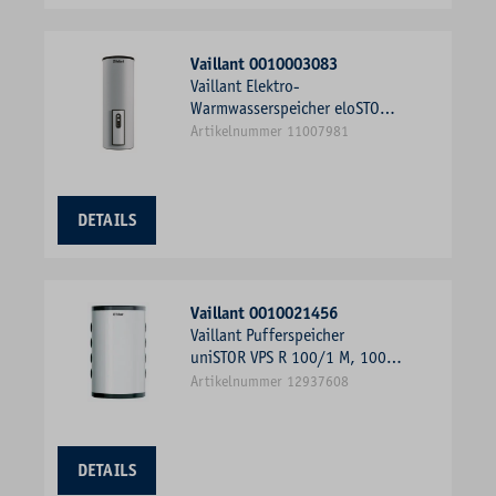
Vaillant 0010003083
Vaillant Elektro-
Warmwasserspeicher eloSTOR
VEH 200, 200 l, druckfest
Artikelnummer 11007981
DETAILS
Vaillant 0010021456
Vaillant Pufferspeicher
uniSTOR VPS R 100/1 M, 100 l,
für Wärmepumpe
Artikelnummer 12937608
DETAILS