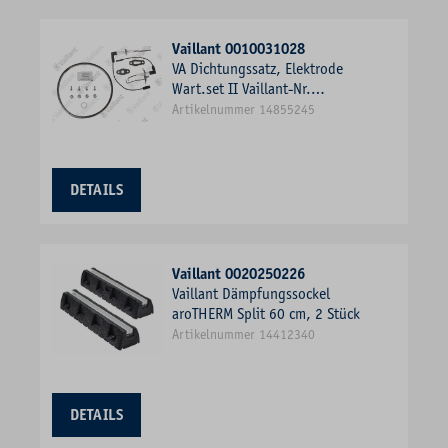
Vaillant 0010031028
VA Dichtungssatz, Elektrode
Wart.set II Vaillant-Nr.
0010031028
Artikelnummer 14855245
DETAILS
Vaillant 0020250226
Vaillant Dämpfungssockel
aroTHERM Split 60 cm, 2 Stück
Artikelnummer 14412340
DETAILS