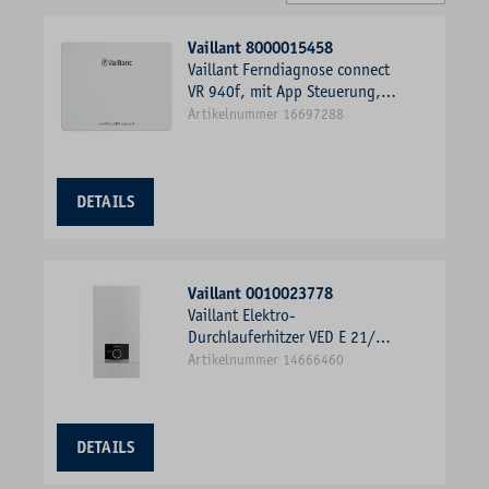
Vaillant 8000015458
Vaillant Ferndiagnose connect
VR 940f, mit App Steuerung,
eBUS Schnittstelle
Artikelnummer 16697288
DETAILS
Vaillant 0010023778
Vaillant Elektro-
Durchlauferhitzer VED E 21/8
21 kW, elektronisch geregelt
Artikelnummer 14666460
DETAILS