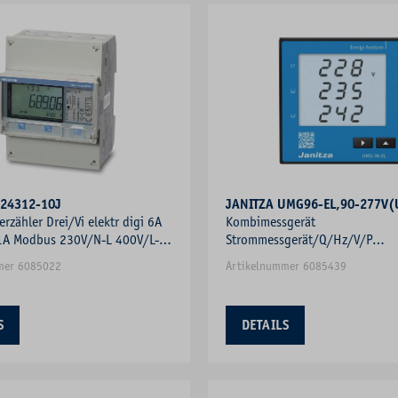
B24312-10J
JANITZA UMG96-EL,90-277V(
rzähler Drei/Vi elektr digi 6A
Kombimessgerät
 1A Modbus 230V/N-L 400V/L-L
Strommessgerät/Q/Hz/V/P
Blindleistungsmesser Frequenz
mer 6085022
Artikelnummer 6085439
S
DETAILS