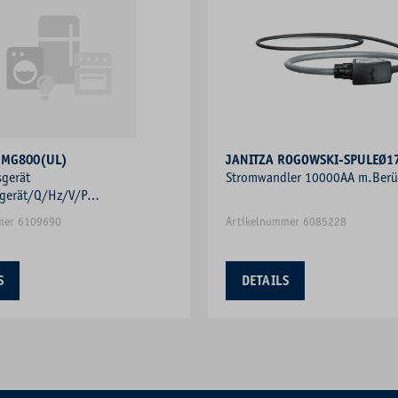
UMG800(UL)
JANITZA ROGOWSKI-SPULEØ
gerät
Stromwandler 10000AA m.Berü
gerät/Q/Hz/V/P
ungsmesser Frequenzmesser
mer 6109690
Artikelnummer 6085228
S
DETAILS