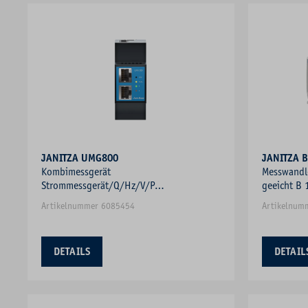
JANITZA UMG800
JANITZA 
Kombimessgerät
Messwandle
Strommessgerät/Q/Hz/V/P
geeicht B
Blindleistungsmesser Frequenzmesser
S0
Artikelnummer 6085454
Artikelnum
DETAILS
DETAIL