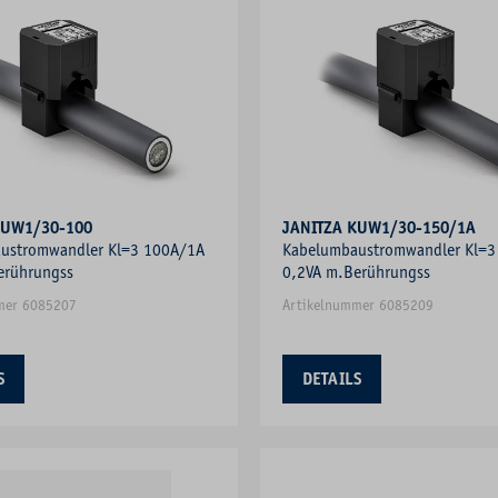
KUW1/30-100
JANITZA KUW1/30-150/1A
ustromwandler Kl=3 100A/1A
Kabelumbaustromwandler Kl=3
erührungss
0,2VA m.Berührungss
mer 6085207
Artikelnummer 6085209
S
DETAILS