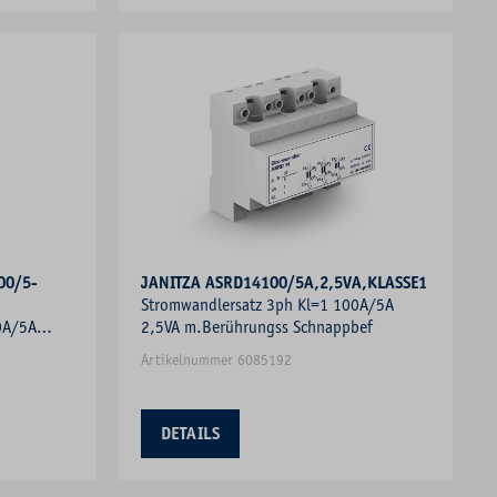
00/5-
JANITZA ASRD14100/5A,2,5VA,KLASSE1
Stromwandlersatz 3ph Kl=1 100A/5A
0A/5A
2,5VA m.Berührungss Schnappbef
bef
Artikelnummer 6085192
DETAILS