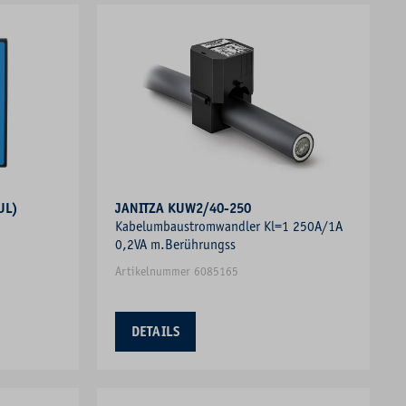
UL)
JANITZA KUW2/40-250
Kabelumbaustromwandler Kl=1 250A/1A
0,2VA m.Berührungss
messer
Artikelnummer 6085165
DETAILS