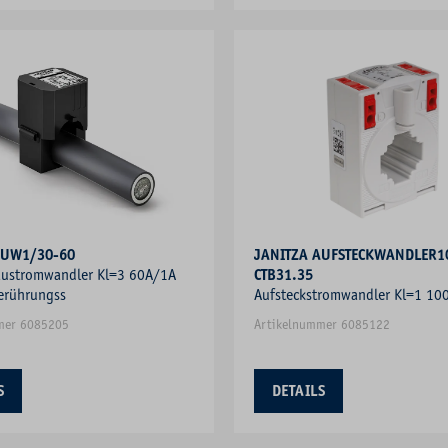
KUW1/30-60
JANITZA AUFSTECKWANDLER1
ustromwandler Kl=3 60A/1A
CTB31.35
erührungss
Aufsteckstromwandler Kl=1 10
2,5VA m.Berührungss Schnapp
mer 6085205
Artikelnummer 6085122
S
DETAILS