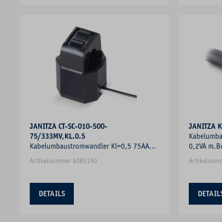
JANITZA CT-SC-010-500-
JANITZA 
75/333MV,KL.0.5
Kabelumba
Kabelumbaustromwandler Kl=0,5 75AA
0,2VA m.B
Kabel
Artikelnummer 6085150
Artikelnum
DETAILS
DETAIL