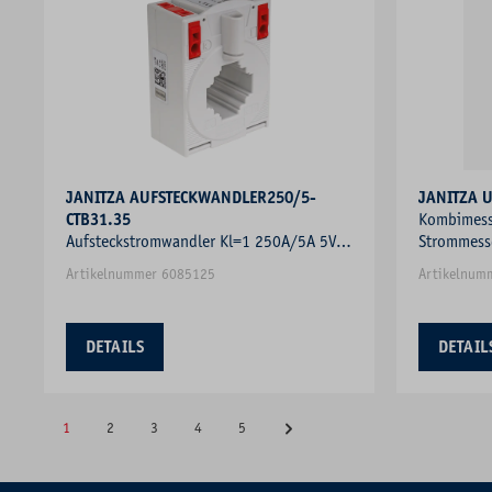
JANITZA AUFSTECKWANDLER250/5-
JANITZA 
CTB31.35
Kombimess
Aufsteckstromwandler Kl=1 250A/5A 5VA
Strommess
m.Berührungss Schnappbef
Blindleist
Artikelnummer 6085125
Artikelnum
DETAILS
DETAIL
1
2
3
4
5