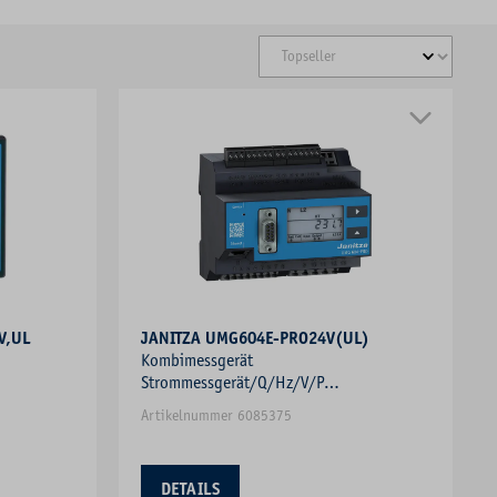
V,UL
JANITZA UMG604E-PRO24V(UL)
Kombimessgerät
Strommessgerät/Q/Hz/V/P
messer
Blindleistungsmesser Frequenzmesser
Artikelnummer 6085375
DETAILS