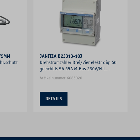
175MM
JANITZA B23313-10J
hr.schutz
Drehstromzähler Drei/Vier elektr digi S0
geeicht B 5A 65A M-Bus 230V/N-L
400V/L-L
Artikelnummer 6085020
DETAILS