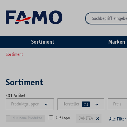
springen
Zur Hauptnavigation springen
Sortiment
Marken
Sortiment
Sortiment
431
Artikel
Produktgruppen
Hersteller
Preis
(1)
×
JANITZA
Nur neue Produkte
Auf Lager
Alle Filte