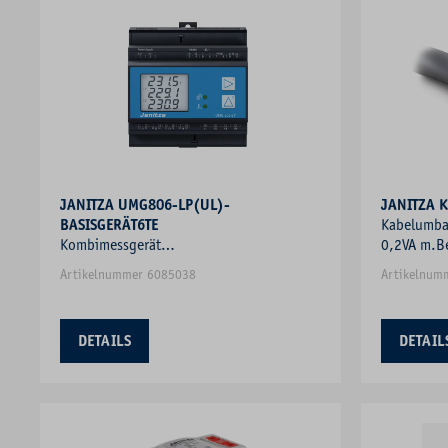
JANITZA UMG806-LP(UL)-
JANITZA 
BASISGERÄT6TE
Kabelumba
Kombimessgerät
0,2VA m.B
Strommessgerät/Q/Hz/V/P
Artikelnummer 6085038
Artikelnum
Blindleistungsmesser Frequenzmesser
DETAILS
DETAIL