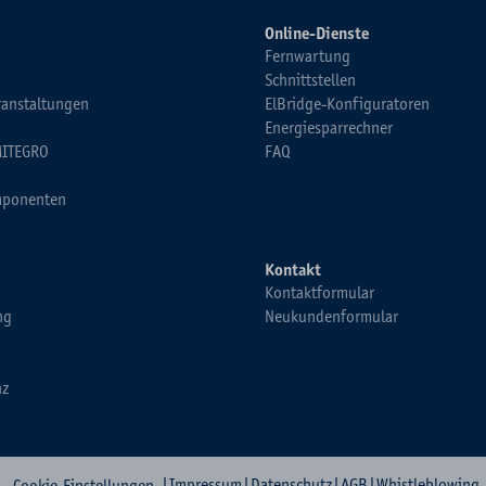
Online-Dienste
Fernwartung
Schnittstellen
ranstaltungen
ElBridge-Konfiguratoren
Energiesparrechner
MITEGRO
FAQ
ponenten
Kontakt
Kontaktformular
ng
Neukundenformular
nz
|
Impressum
|
Datenschutz
|
AGB
|
Whistleblowing