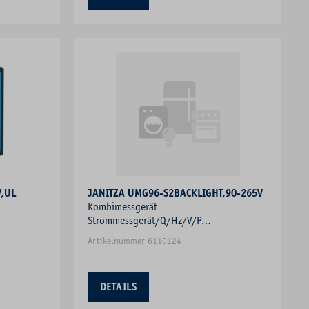
,UL
JANITZA UMG96-S2BACKLIGHT,90-265V
Kombimessgerät
Strommessgerät/Q/Hz/V/P
messer
Blindleistungsmesser Frequenzmesser
Artikelnummer 6110124
DETAILS