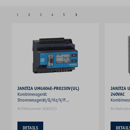
1
2
3
4
5
JANITZA UMG604E-PRO230V(UL)
JANITZA 
Kombimessgerät
240VAC
Strommessgerät/Q/Hz/V/P
Kombimess
Blindleistungsmesser Frequenzmesser
Strommess
Artikelnummer 6085373
Artikelnum
Blindleist
DETAILS
DETAIL