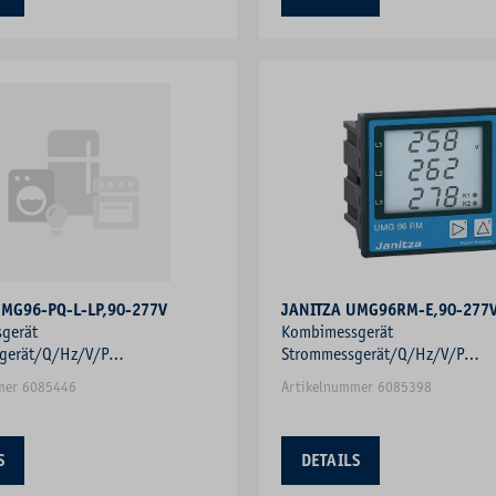
UMG96-PQ-L-LP,90-277V
JANITZA UMG96RM-E,90-277V
gerät
Kombimessgerät
gerät/Q/Hz/V/P
Strommessgerät/Q/Hz/V/P
ungsmesser Frequenzmesser
Blindleistungsmesser Frequenz
mer 6085446
Artikelnummer 6085398
S
DETAILS