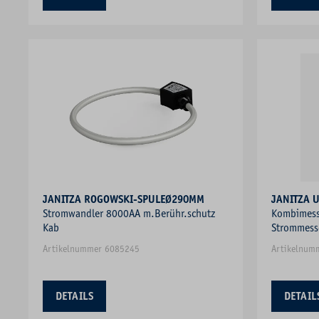
JANITZA ROGOWSKI-SPULEØ290MM
JANITZA 
Stromwandler 8000AA m.Berühr.schutz
Kombimess
Kab
Strommess
Blindleist
Artikelnummer 6085245
Artikelnum
DETAILS
DETAIL