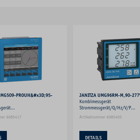
UMG509-PROUH&#x3D;95-
JANITZA UMG96RM-M,90-277
Kombimessgerät
gerät
Strommessgerät/Q/Hz/V/P
gerät/Q/Hz/V/P
Blindleistungsmesser Frequenz
mer 6085417
Artikelnummer 6085405
ungsmesser Frequenzmesser
S
DETAILS