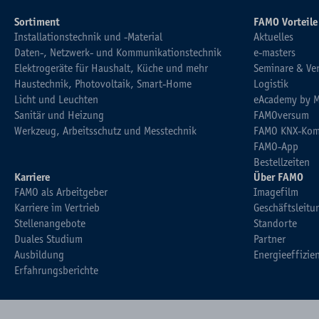
Sortiment
FAMO Vorteile
Installationstechnik und -Material
Aktuelles
Daten-, Netzwerk- und Kommunikationstechnik
e-masters
Elektrogeräte für Haushalt, Küche und mehr
Seminare & Ve
Haustechnik, Photovoltaik, Smart-Home
Logistik
Licht und Leuchten
eAcademy by 
Sanitär und Heizung
FAMOversum
Werkzeug, Arbeitsschutz und Messtechnik
FAMO KNX-Kom
FAMO-App
Bestellzeiten
Karriere
Über FAMO
FAMO als Arbeitgeber
Imagefilm
Karriere im Vertrieb
Geschäftsleitu
Stellenangebote
Standorte
Duales Studium
Partner
Ausbildung
Energieeffizie
Erfahrungsberichte