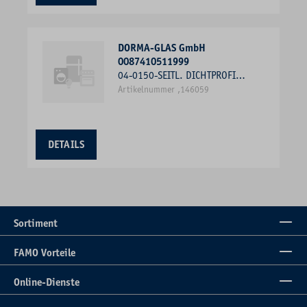
DORMA-GLAS GmbH
0087410511999
04-0150-SEITL. DICHTPROFIL
ZUM EINCLIPSEN 2000MM
Artikelnummer ,146059
DETAILS
Sortiment
FAMO Vorteile
Online-Dienste