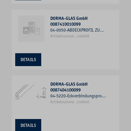
DORMA-GLAS GmbH
0087410010099
04-0050-ABDECKPROFIL ZUM
EINCLIPSEN 2000MM
Artikelnummer ,146058
DETAILS
DORMA-GLAS GmbH
0087404100099
04-5220-Eckverbindungsprofil
2000mm 90°
Artikelnummer ,146040
DETAILS