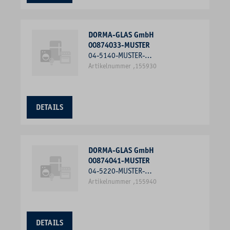
DORMA-GLAS GmbH
00874033-MUSTER
04-5140-MUSTER-
MITTELDICHTUNG 8MM, 135
Artikelnummer ,155930
GRAD
DETAILS
DORMA-GLAS GmbH
00874041-MUSTER
04-5220-MUSTER-
ECKVERBINDUNGSPROFIL 90
Artikelnummer ,155940
GRAD
DETAILS