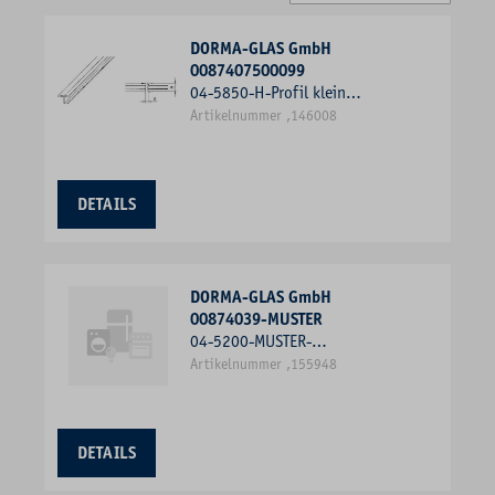
DORMA-GLAS GmbH
0087407500099
04-5850-H-Profil klein
8mmx2000mm
Artikelnummer ,146008
DETAILS
DORMA-GLAS GmbH
00874039-MUSTER
04-5200-MUSTER-
ANSCHLAGDICHTUNG DORMA-
Artikelnummer ,155948
GLAS GMBH 00874039-MUSTER
DETAILS