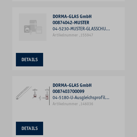
DORMA-GLAS GmbH
00874042-MUSTER
04-5230-MUSTER-GLASSCHUTZ
11MM
Artikelnummer ,155947
DETAILS
DORMA-GLAS GmbH
0087403700099
04-5180-U-Ausgleichsprofil
6mmx2000mm
Artikelnummer ,146036
DETAILS