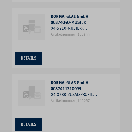
DORMA-GLAS GmbH
00874040-MUSTER
04-5210-MUSTER-
GUMMIHOHLPROFIL DORMA-
Artikelnummer ,155944
GLAS GMBH 00874040-MUSTER
DETAILS
DORMA-GLAS GmbH
0087411310099
04-0280-ZUSATZPROFIL
2000MM
Artikelnummer ,146057
DETAILS