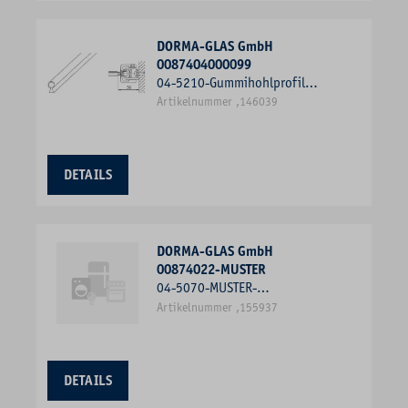
DORMA-GLAS GmbH
0087404000099
04-5210-Gummihohlprofil
2000mm
Artikelnummer ,146039
DETAILS
DORMA-GLAS GmbH
00874022-MUSTER
04-5070-MUSTER-
HÖHENAUSGLEICHPROFIL 8MM
Artikelnummer ,155937
DETAILS