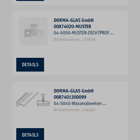
DORMA-GLAS GmbH
00874020-MUSTER
04-5050-MUSTER-DICHTPROFIL
8MM
Artikelnummer ,155938
DETAILS
DORMA-GLAS GmbH
0087401300099
04-5040-Wasserabweiser
8mmx2000mm
Artikelnummer ,146020
DETAILS