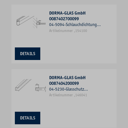
DORMA-GLAS GmbH
0087402700099
04-5094-Schlauchdichtung
kurzer Glaseinstand
Artikelnummer ,154100
6mmx2000mm
DETAILS
DORMA-GLAS GmbH
0087404200099
04-5230-Glasschutz
11mmx2000mm
Artikelnummer ,146041
DETAILS