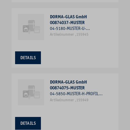
DORMA-GLAS GmbH
00874037-MUSTER
04-5180-MUSTER-U-
AUSGLEICHPROFIL 6MM
Artikelnummer ,155945
DETAILS
DORMA-GLAS GmbH
00874075-MUSTER
04-5850-MUSTER-H-PROFIL
KLEIN 8MM
Artikelnummer ,155949
DETAILS