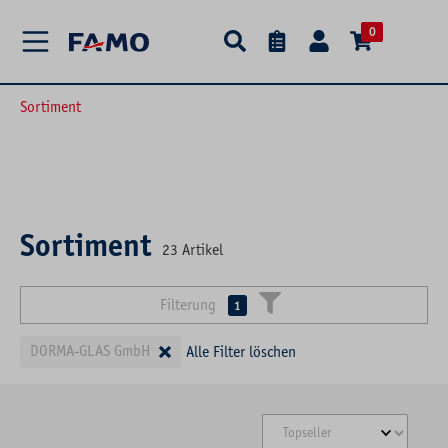
alt springen
0
Sortiment
Sortiment
23
Artikel
Filterung
1
×
DORMA-GLAS GmbH
Alle Filter löschen