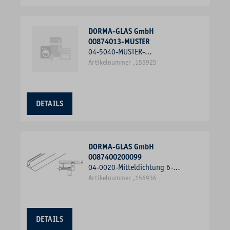
DORMA-GLAS GmbH
00874013-MUSTER
04-5040-MUSTER-
WASSERABWEISER 8MM
Artikelnummer ,155925
DETAILS
DORMA-GLAS GmbH
0087400200099
04-0020-Mitteldichtung 6-
8mmx2000mm
Artikelnummer ,156936
DETAILS