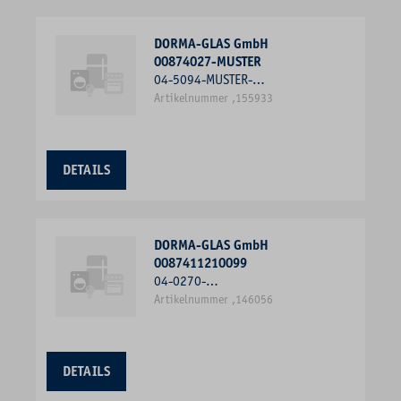
DORMA-GLAS GmbH
00874027-MUSTER
04-5094-MUSTER-
SCHLAUCHDICHTUNG KURZER
Artikelnummer ,155933
GLASEINSTAND 6MM
DETAILS
DORMA-GLAS GmbH
0087411210099
04-0270-
BADEWANNENAUFSATZ- PROFIL
Artikelnummer ,146056
2000MM 90 GRAD LM-ROH
DETAILS