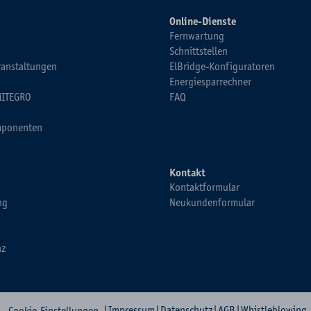
Online-Dienste
Fernwartung
Schnittstellen
ranstaltungen
ElBridge-Konfiguratoren
Energiesparrechner
MITEGRO
FAQ
ponenten
Kontakt
Kontaktformular
ng
Neukundenformular
nz
|
Impressum
|
Datenschutz
|
AGB
|
Whistleblowing