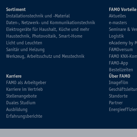
Sortiment
FAMO Vorteile
Installationstechnik und -Material
Aktuelles
Daten-, Netzwerk- und Kommunikationstechnik
e-masters
Elektrogeräte für Haushalt, Küche und mehr
Seminare & Ve
Haustechnik, Photovoltaik, Smart-Home
Logistik
Licht und Leuchten
eAcademy by 
Sanitär und Heizung
FAMOversum
Werkzeug, Arbeitsschutz und Messtechnik
FAMO KNX-Kom
FAMO-App
Bestellzeiten
Karriere
Über FAMO
FAMO als Arbeitgeber
Imagefilm
Karriere im Vertrieb
Geschäftsleitu
Stellenangebote
Standorte
Duales Studium
Partner
Ausbildung
Energieeffizie
Erfahrungsberichte