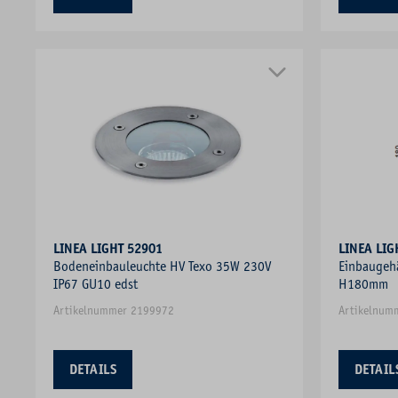
LINEA LIGHT 52901
LINEA LIG
Bodeneinbauleuchte HV Texo 35W 230V
Einbaugeh
IP67 GU10 edst
H180mm
Artikelnummer 2199972
Artikelnum
DETAILS
DETAIL