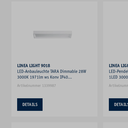
LINEA LIGHT 9018
LINEA LIG
LED-Anbauleuchte TARA Dimmable 28W
LED-Pende
3000K 1971lm ws Konv IP40
1LED 3000
740x190x64mm
austausch
Artikelnummer 1339987
Artikelnum
DETAILS
DETAIL