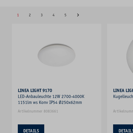
1
2
3
4
5
LINEA LIGHT 9170
LINEA LIG
LED-Anbauleuchte 12W 2700-4000K
Kugelleuc
1151lm ws Konv IP54 Ø250x62mm
Artikelnummer 8083661
Artikelnum
DETAILS
DETAIL