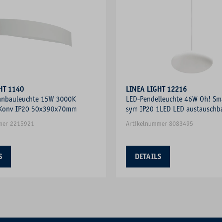
HT 1140
LINEA LIGHT 12216
nbauleuchte 15W 3000K
LED-Pendelleuchte 46W Oh! Sm
Konv IP20 50x390x70mm
sym IP20 1LED LED austauschb
Ø550mm
mer 2215921
Artikelnummer 8083495
S
DETAILS