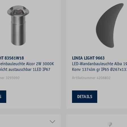
GHT 83561W18
LINEA LIGHT 9663
einbauleuchte Alcor 2W 3000K
LED-Wandanbauleuchte Alba 1
icht austauschbar 1LED IP67
Konv 1374lm gr IP65 Ø267x1
mer 3295090
Artikelnummer 4208802
S
DETAILS