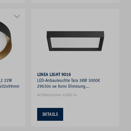
LINEA LIGHT 9016
_2 22W
LED-Anbauleuchte Tara 38W 3000K
Ø402x99mm
2963lm sw Konv Dimmung
Phasenabschnitt IP20
Artikelnummer 4208714
DETAILS