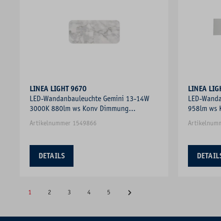
LINEA LIGHT 9670
LINEA LIG
LED-Wandanbauleuchte Gemini 13-14W
LED-Wanda
3000K 880lm ws Konv Dimmung
958lm ws 
Phasenanschnitt
Artikelnummer 1549866
Artikelnum
DETAILS
DETAIL
1
2
3
4
5