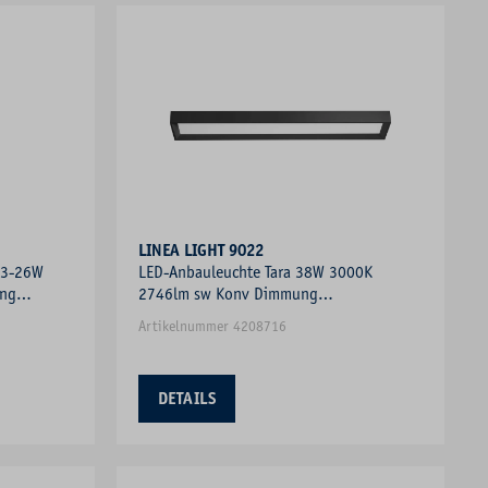
LINEA LIGHT 9022
23-26W
LED-Anbauleuchte Tara 38W 3000K
ung
2746lm sw Konv Dimmung
Phasenabschnitt IP20
Artikelnummer 4208716
DETAILS