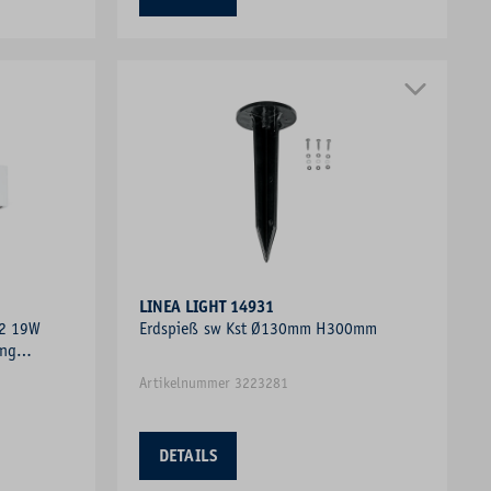
LINEA LIGHT 14931
2 19W
Erdspieß sw Kst Ø130mm H300mm
ung
Artikelnummer 3223281
DETAILS