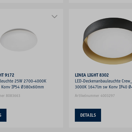
HT 9172
LINEA LIGHT 8302
leuchte 25W 2700-4000K
LED-Deckenanbauleuchte Crew
s Konv IP54 Ø380x60mm
3000K 1647lm sw Konv IP40 
mer 8083663
Artikelnummer 4003297
S
DETAILS