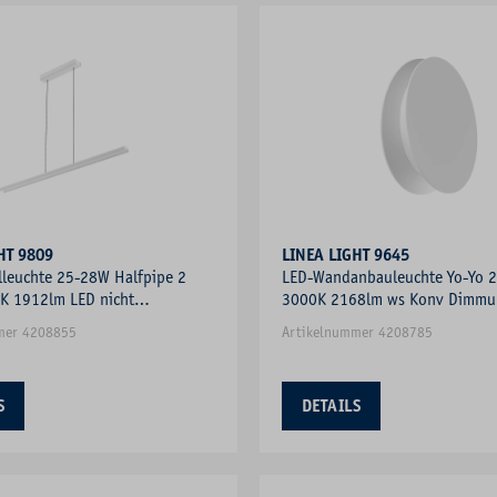
HT 9809
LINEA LIGHT 9645
lleuchte 25-28W Halfpipe 2
LED-Wandanbauleuchte Yo-Yo 
K 1912lm LED nicht
3000K 2168lm ws Konv Dimm
bar sym
Phasenabschnitt
mer 4208855
Artikelnummer 4208785
S
DETAILS