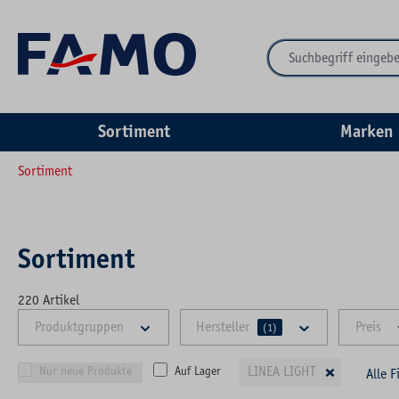
springen
Zur Hauptnavigation springen
Sortiment
Marken
Sortiment
Sortiment
220
Artikel
Produktgruppen
Hersteller
Preis
(1)
×
LINEA LIGHT
Nur neue Produkte
Auf Lager
Alle F