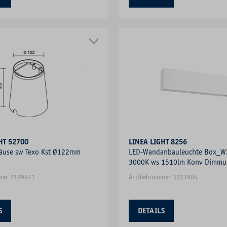
HT 52700
LINEA LIGHT 8256
äuse sw Texo Kst Ø122mm
LED-Wandanbauleuchte Box_W
3000K ws 1510lm Konv Dimm
Phasenanschnitt IP40
mer 2199971
Artikelnummer 3223904
S
DETAILS