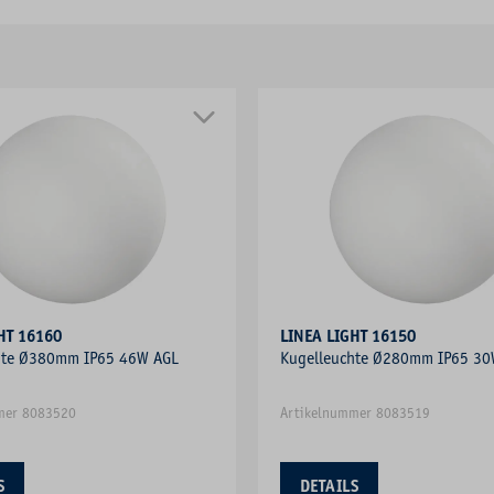
HT 16160
LINEA LIGHT 16150
hte Ø380mm IP65 46W AGL
Kugelleuchte Ø280mm IP65 30
mer 8083520
Artikelnummer 8083519
S
DETAILS