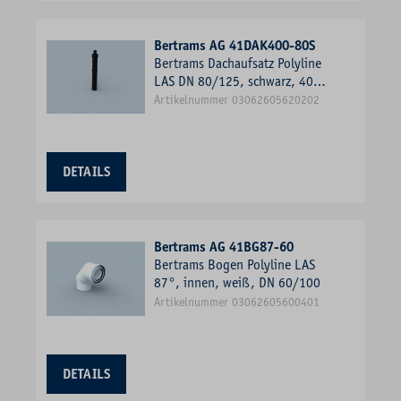
Bertrams AG 41DAK400-80S
Bertrams Dachaufsatz Polyline
LAS DN 80/125, schwarz, 400
mm über Dach
Artikelnummer 03062605620202
DETAILS
Bertrams AG 41BG87-60
Bertrams Bogen Polyline LAS
87°, innen, weiß, DN 60/100
Artikelnummer 03062605600401
DETAILS