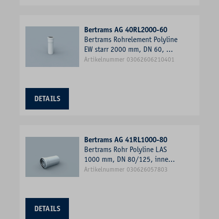
Bertrams AG 40RL2000-60
Bertrams Rohrelement Polyline
EW starr 2000 mm, DN 60, mit
Muffe
Artikelnummer 03062606210401
DETAILS
Bertrams AG 41RL1000-80
Bertrams Rohr Polyline LAS
1000 mm, DN 80/125, innen,
weiß
Artikelnummer 030626057803
DETAILS