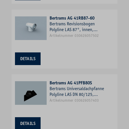
Bertrams AG 41RB87-60
Bertrams Revisionsbogen
Polyline LAS 87°, innen,
weiß, DN 60/100
Artikelnummer 030626057502
DETAILS
Bertrams AG 41PFB80S
Bertrams Universaldachpfanne
Polyline LAS DN 80/125,
schwarz, 25-45°, Kunststoff
Artikelnummer 030626057403
DETAILS