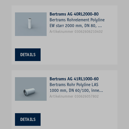
Bertrams AG 40RL2000-80
Bertrams Rohrelement Polyline
EW starr 2000 mm, DN 80, mit
Muffe
Artikelnummer 03062606210402
DETAILS
Bertrams AG 41RL1000-60
Bertrams Rohr Polyline LAS
1000 mm, DN 60/100, innen,
weiß
Artikelnummer 030626057802
DETAILS