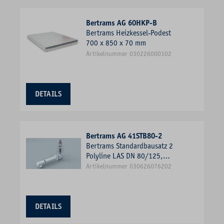
Bertrams AG 60HKP-B
Bertrams Heizkessel-Podest
700 x 850 x 70 mm
Artikelnummer 030226000102
DETAILS
Bertrams AG 41STB80-2
Bertrams Standardbausatz 2
Polyline LAS DN 80/125,
Schachtmontage, Mündung VA
Artikelnummer 030626076202
DETAILS