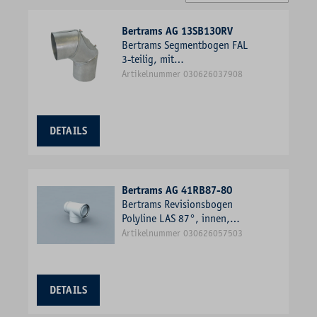
Bertrams AG 13SB130RV
Bertrams Segmentbogen FAL
3-teilig, mit
Reinigungsverschluss, Ø 130 x
Artikelnummer 030626037908
0,6 mm
DETAILS
Bertrams AG 41RB87-80
Bertrams Revisionsbogen
Polyline LAS 87°, innen,
weiß, DN 80/125
Artikelnummer 030626057503
DETAILS