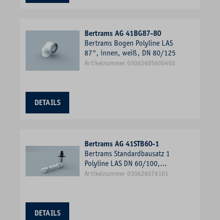
Bertrams AG 41BG87-80
Bertrams Bogen Polyline LAS
87°, innen, weiß, DN 80/125
Artikelnummer 03062605600402
DETAILS
Bertrams AG 41STB60-1
Bertrams Standardbausatz 1
Polyline LAS DN 60/100,
Schachtmontage, Mündung PE
Artikelnummer 030626076101
DETAILS