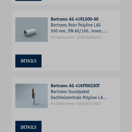
Bertrams AG 41RL500-60
Bertrams Rohr Polyline LAS
500 mm, DN 60/100, innen,
weiß
Artikelnummer 030626058202
DETAILS
Bertrams AG 41KPDHZ60T
Bertrams Grundpaket
Dachheizzentrale Polyline LAS
Schrägdach 25-45Grad, DN
Artikelnummer 030626073802
60/100, terrakotta
DETAILS