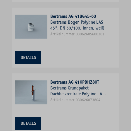
Bertrams AG 41BG45-60
Bertrams Bogen Polyline LAS
45°, DN 60/100, innen, weiß
Artikelnummer 03062605600301
DETAILS
Bertrams AG 41KPDHZ80T
Bertrams Grundpaket
Dachheizzentrale Polyline LAS
Schrägdach 25-45Grad, DN
Artikelnummer 030626073804
80/125, terrakotta
DETAILS