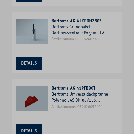
Bertrams AG 41KPDHZ80S
Bertrams Grundpaket
Dachheizzentrale Polyline LAS
Schrägdach 25-45Grad, DN
Artikelnummer 030626073803
80/125, schwarz
DETAILS
Bertrams AG 41PFB80T
Bertrams Universaldachpfanne
Polyline LAS DN 80/125,
terrakotta, 25-45°, Kunststoff
Artikelnummer 030626057404
DETAILS