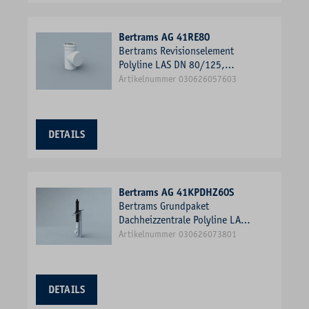
Bertrams AG 41RE80
Bertrams Revisionselement
Polyline LAS DN 80/125,
innen, weiß
Artikelnummer 030626057603
DETAILS
Bertrams AG 41KPDHZ60S
Bertrams Grundpaket
Dachheizzentrale Polyline LAS
Schrägdach 25-45Grad, DN
Artikelnummer 030626073801
60/100, schwarz
DETAILS