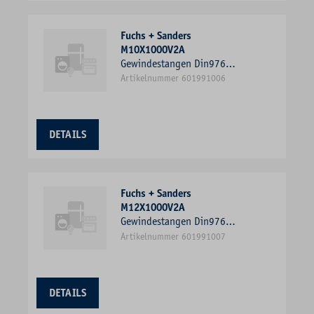
Fuchs + Sanders
M10X1000V2A
Gewindestangen Din976
M10x1000V2A
Artikelnummer 601991006
DETAILS
Fuchs + Sanders
M12X1000V2A
Gewindestangen Din976
M12x1000V2A
Artikelnummer 601991007
DETAILS