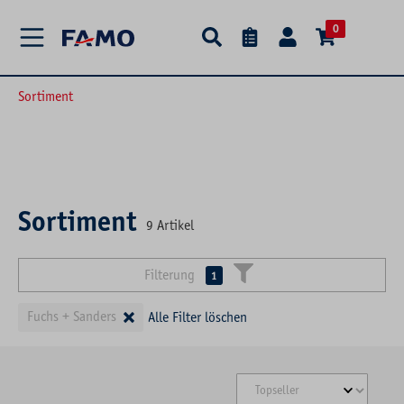
alt springen
0
Sortiment
Sortiment
9
Artikel
Filterung
1
×
Fuchs + Sanders
Alle Filter löschen