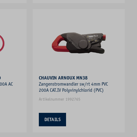
0
CHAUVIN ARNOUX MN38
000A AC
Zangenstromwandler sw/rt 4mm PVC
200A CAT.IV Polyvinylchlorid (PVC)
Artikelnummer 1992765
DETAILS