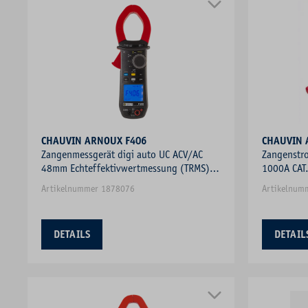
CHAUVIN ARNOUX F406
Zangenmessgerät digi auto UC ACV/AC
Zangenstr
48mm Echteffektivwertmessung (TRMS)
1000A CAT.
DCV/DC
Artikelnummer 1878076
Artikelnum
DETAILS
DETAIL