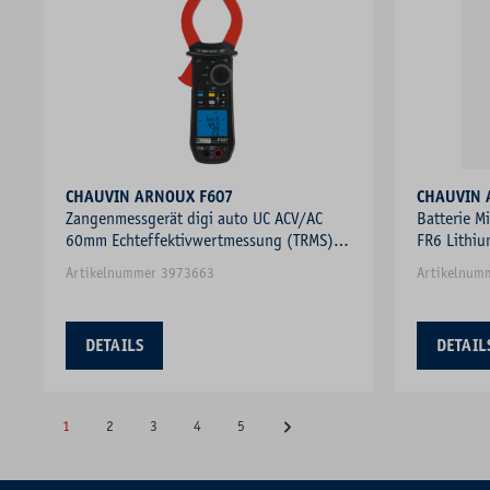
CHAUVIN ARNOUX F607
Zangenmessgerät digi auto UC ACV/AC
Batterie 
60mm Echteffektivwertmessung (TRMS)
FR6 Lithi
DCV/DC
Artikelnummer 3973663
Artikelnum
DETAILS
DETAIL
1
2
3
4
5