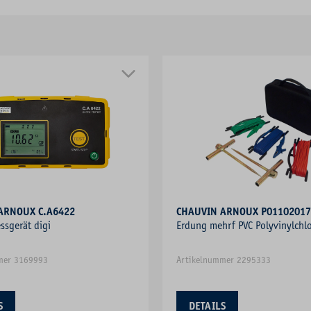
CHAUVIN ARNOUX C.A6422
CHAUVIN ARNOUX P01102017
sgerät digi
Erdung mehrf PVC Polyvinylchlo
mer 3169993
Artikelnummer 2295333
S
DETAILS