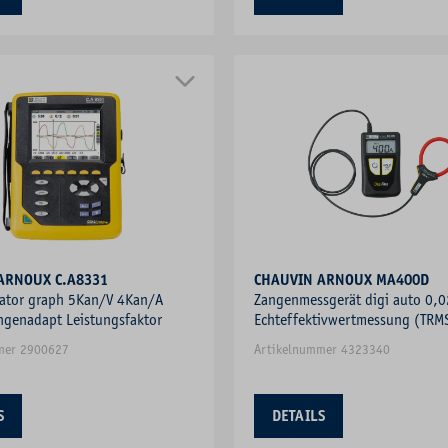
CHAUVIN ARNOUX C.A8331
CHAUVIN ARNOUX MA400D
sator graph 5Kan/V 4Kan/A
Zangenmessgerät digi auto 0,
ngenadapt Leistungsfaktor
Echteffektivwertmessung (TRM
V/DC
mer 2900627
Artikelnummer 4323340
S
DETAILS