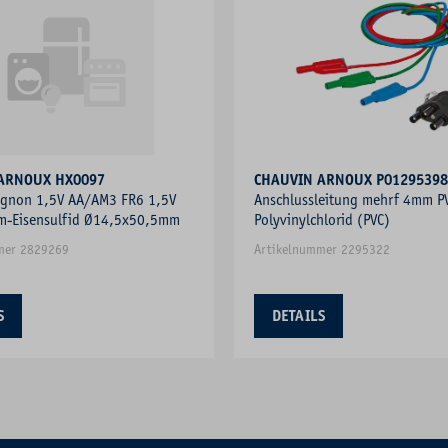
CHAUVIN ARNOUX HX0097
CHAUVIN ARNOUX P01295398
Mignon 1,5V AA/AM3 FR6 1,5V
Anschlussleitung mehrf 4mm P
um-Eisensulfid Ø14,5x50,5mm
Polyvinylchlorid (PVC)
mer 2829269
Artikelnummer 2295322
S
DETAILS