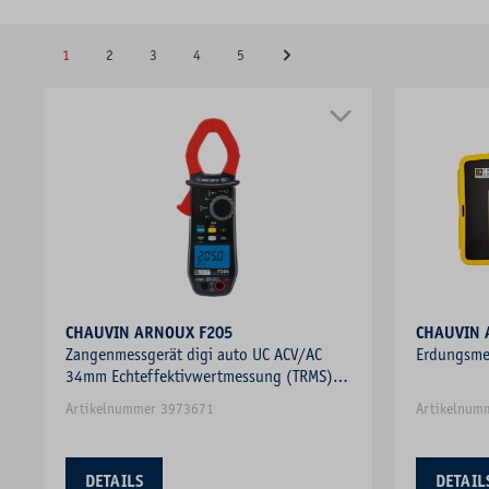
1
2
3
4
5
CHAUVIN ARNOUX F205
Zangenmessgerät digi auto UC ACV/AC
Erdungsmes
34mm Echteffektivwertmessung (TRMS)
DCV/DC
Artikelnummer 3973671
Artikelnum
DETAILS
DETAIL