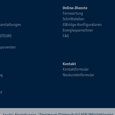
Online-Dienste
Fernwartung
Schnittstellen
ranstaltungen
ElBridge-Konfiguratoren
Energiesparrechner
MITEGRO
FAQ
ponenten
Kontakt
Kontaktformular
ng
Neukundenformular
nz
|
Impressum
|
Datenschutz
|
AGB
|
Whistleblowing