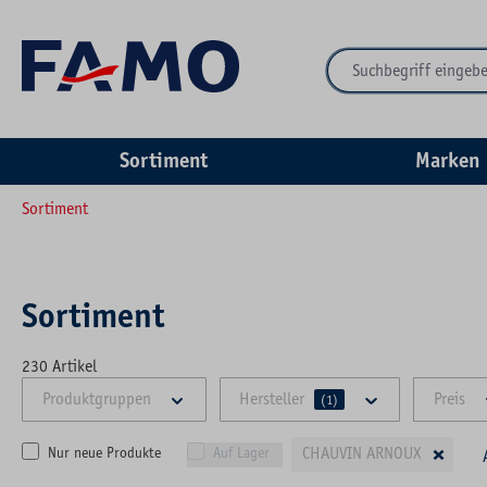
springen
Zur Hauptnavigation springen
Sortiment
Marken
Sortiment
Sortiment
230
Artikel
Produktgruppen
Hersteller
Preis
(1)
×
CHAUVIN ARNOUX
Nur neue Produkte
Auf Lager