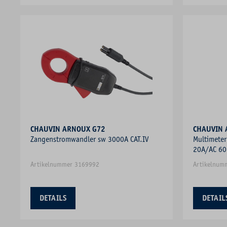
CHAUVIN ARNOUX G72
Zangenstromwandler sw 3000A CAT.IV
Multimete
20A/AC 60
man/auto
Artikelnummer 3169992
Artikelnum
DETAILS
DETAIL