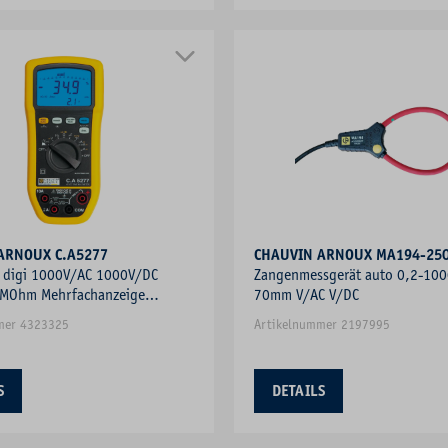
CHAUVIN ARNOUX C.A5277
CHAUVIN ARNOUX MA194-25
r digi 1000V/AC 1000V/DC
Zangenmessgerät auto 0,2-10
MOhm Mehrfachanzeige
70mm V/AC V/DC
mer 4323325
Artikelnummer 2197995
S
DETAILS