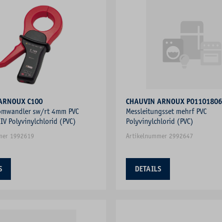
CHAUVIN ARNOUX C100
CHAUVIN ARNOUX P01101806
omwandler sw/rt 4mm PVC
Messleitungsset mehrf PVC
IV Polyvinylchlorid (PVC)
Polyvinylchlorid (PVC)
mer 1992619
Artikelnummer 2992647
S
DETAILS