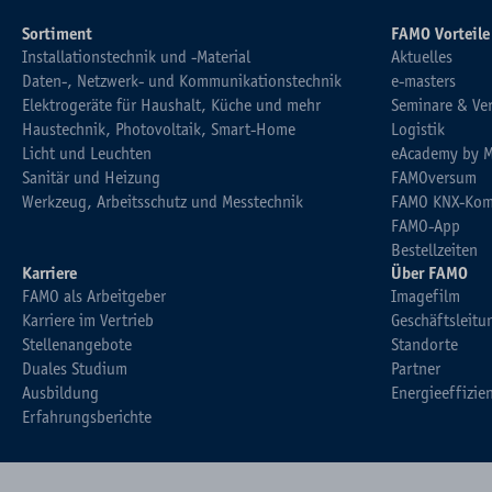
Sortiment
FAMO Vorteile
Installationstechnik und -Material
Aktuelles
Daten-, Netzwerk- und Kommunikationstechnik
e-masters
Elektrogeräte für Haushalt, Küche und mehr
Seminare & Ve
Haustechnik, Photovoltaik, Smart-Home
Logistik
Licht und Leuchten
eAcademy by 
Sanitär und Heizung
FAMOversum
Werkzeug, Arbeitsschutz und Messtechnik
FAMO KNX-Kom
FAMO-App
Bestellzeiten
Karriere
Über FAMO
FAMO als Arbeitgeber
Imagefilm
Karriere im Vertrieb
Geschäftsleitu
Stellenangebote
Standorte
Duales Studium
Partner
Ausbildung
Energieeffizie
Erfahrungsberichte