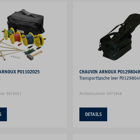
CHAUVIN ARNOUX P01102025
CHAUVIN ARNOUX P01298049
t
Transporttasche leer P0129804
mer 5972021
Artikelnummer 5971848
S
DETAILS