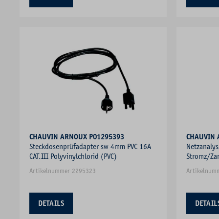
CHAUVIN ARNOUX P01295393
Steckdosenprüfadapter sw 4mm PVC 16A
Netzanaly
CAT.III Polyvinylchlorid (PVC)
Stromz/Za
Artikelnummer 2295323
Artikelnum
DETAILS
DETAIL