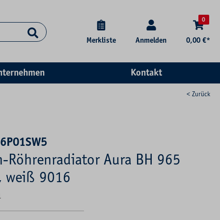
0
Merkliste
Anmelden
0,00 €*
nternehmen
Kontakt
< Zurück
96P01SW5
-Röhrenradiator Aura BH 965
 weiß 9016
1