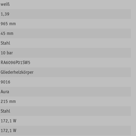
weiß
1,39
965 mm
45 mm
Stahl
10 bar
RA6096P01SW5
Gliederheizkörper
9016
Aura
215 mm
Stahl
172,1 W
172,1 W