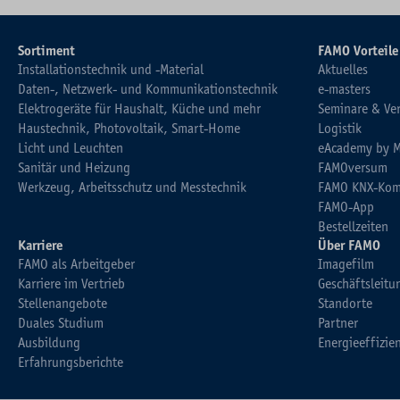
Sortiment
FAMO Vorteile
Installationstechnik und -Material
Aktuelles
Daten-, Netzwerk- und Kommunikationstechnik
e-masters
Elektrogeräte für Haushalt, Küche und mehr
Seminare & Ve
Haustechnik, Photovoltaik, Smart-Home
Logistik
Licht und Leuchten
eAcademy by 
Sanitär und Heizung
FAMOversum
Werkzeug, Arbeitsschutz und Messtechnik
FAMO KNX-Kom
FAMO-App
Bestellzeiten
Karriere
Über FAMO
FAMO als Arbeitgeber
Imagefilm
Karriere im Vertrieb
Geschäftsleitu
Stellenangebote
Standorte
Duales Studium
Partner
Ausbildung
Energieeffizie
Erfahrungsberichte