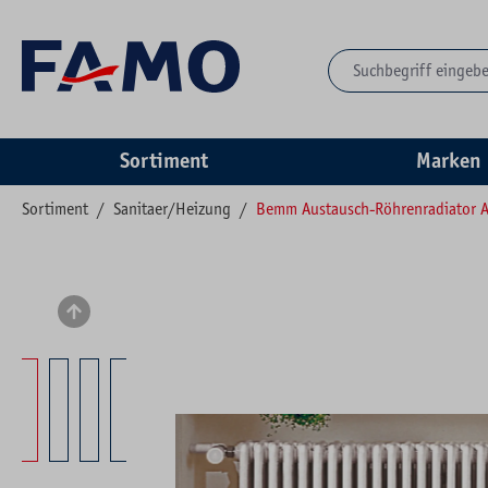
springen
Zur Hauptnavigation springen
Sortiment
Marken
Sortiment
/
Sanitaer/Heizung
/
Bemm Austausch-Röhrenradiator 
Bildergalerie überspringen