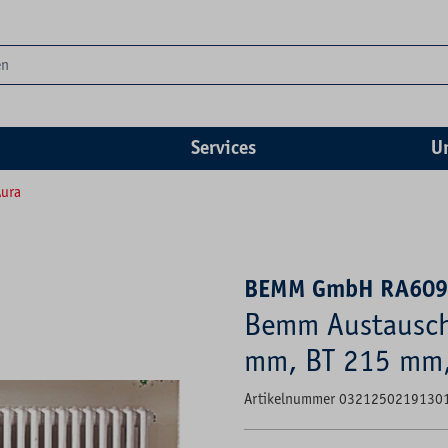
Services
U
Aura
BEMM GmbH RA60
Bemm Austausch
mm, BT 215 mm,
Artikelnummer 0321250219130