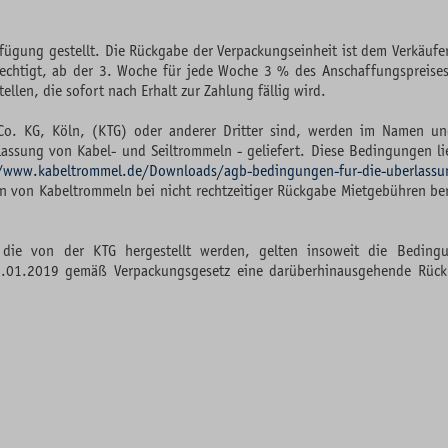
ügung gestellt. Die Rückgabe der Verpackungseinheit ist dem Verkäufer
 berechtigt, ab der 3. Woche für jede Woche 3 % des Anschaffungspreis
len, die sofort nach Erhalt zur Zahlung fällig wird.
o. KG, Köln, (KTG) oder anderer Dritter sind, werden im Namen u
ssung von Kabel- und Seiltrommeln - geliefert. Diese Bedingungen li
/www.kabeltrommel.de/Downloads/agb-bedingungen-fur-die-uberlassun
n von Kabeltrommeln bei nicht rechtzeitiger Rückgabe Mietgebühren ber
 die von der KTG hergestellt werden, gelten insoweit die Bedin
01.2019 gemäß Verpackungsgesetz eine darüberhinausgehende Rücknahm