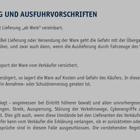
UG UND AUSFUHRVORSCHRIFTEN
t Lieferung „ab Werk" vereinbart.
 Bei Lieferung oder Versendung der Ware geht die Gefahr mit der Überga
 über, und zwar auch dann, wenn die Auslieferung durch Fahrzeuge des Ve
sport der Ware vom Verkäufer versichert.
rzögert, so lagert die Ware auf Kosten und Gefahr des Käufers. In diese
 in Annahme- oder Schuldnerverzug geraten ist.
rliegt - angemessen bei Eintritt höherer Gewalt und allen unvorherges
ungen, Streik, Aussperrung, Störung der Verkehrswege, Cyberangriffe a
d. Dies gilt auch, wenn diese Umstände bei den Lieferanten des Verkäufe
fer kann vom Verkäufer die Erklärung verlangen, ob er zurücktreten oder 
nsprüche sind in diesem Falle ausgeschlossen. Die vorstehenden Rege