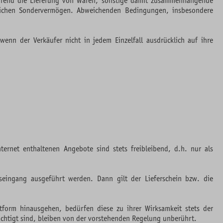
reffend die Lieferung von Waren, sonstige damit zusammenhängende
chtlichen Sondervermögen. Abweichenden Bedingungen, insbesondere
nn der Verkäufer nicht in jedem Einzelfall ausdrücklich auf ihre
ternet enthaltenen Angebote sind stets freibleibend, d.h. nur als
seingang ausgeführt werden. Dann gilt der Lieferschein bzw. die
tform hinausgehen, bedürfen diese zu ihrer Wirksamkeit stets der
ächtigt sind, bleiben von der vorstehenden Regelung unberührt.