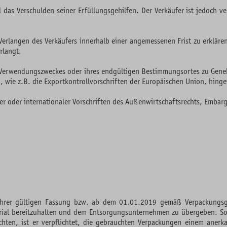
 das Verschulden seiner Erfüllungsgehilfen. Der Verkäufer ist jedoch ve
uf Verlangen des Verkäufers innerhalb einer angemessenen Frist zu erklär
rlangt.
es Verwendungszweckes oder ihres endgültigen Bestimmungsortes zu Geneh
n, wie z.B. die Exportkontrollvorschriften der Europäischen Union, hing
r oder internationaler Vorschriften des Außenwirtschaftsrechts, Embargo
hrer gültigen Fassung bzw. ab dem 01.01.2019 gemäß Verpackungsg
aterial bereitzuhalten und dem Entsorgungsunternehmen zu übergeben. S
ichten, ist er verpflichtet, die gebrauchten Verpackungen einem ane