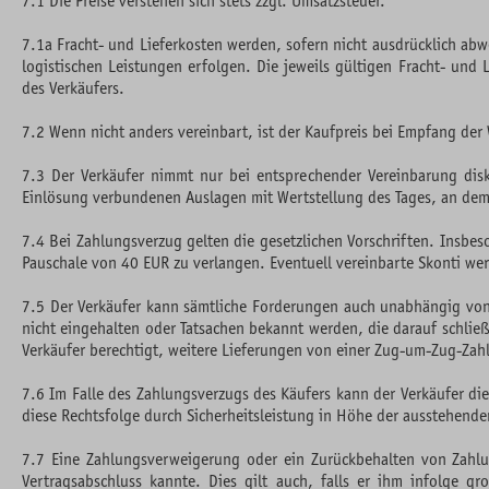
7.1 Die Preise verstehen sich stets zzgl. Umsatzsteuer.
7.1a Fracht- und Lieferkosten werden, sofern nicht ausdrücklich ab
logistischen Leistungen erfolgen. Die jeweils gültigen Fracht- un
des Verkäufers.
7.2 Wenn nicht anders vereinbart, ist der Kaufpreis bei Empfang der
7.3 Der Verkäufer nimmt nur bei entsprechender Vereinbarung disk
Einlösung verbundenen Auslagen mit Wertstellung des Tages, an dem
7.4 Bei Zahlungsverzug gelten die gesetzlichen Vorschriften. Insbes
Pauschale von 40 EUR zu verlangen. Eventuell vereinbarte Skonti wer
7.5 Der Verkäufer kann sämtliche Forderungen auch unabhängig von
nicht eingehalten oder Tatsachen bekannt werden, die darauf schließ
Verkäufer berechtigt, weitere Lieferungen von einer Zug-um-Zug-Zah
7.6 Im Falle des Zahlungsverzugs des Käufers kann der Verkäufer d
diese Rechtsfolge durch Sicherheitsleistung in Höhe der ausstehen
7.7 Eine Zahlungsverweigerung oder ein Zurückbehalten von Zahlu
Vertragsabschluss kannte. Dies gilt auch, falls er ihm infolge g