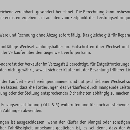
weichend vereinbart, gesondert berechnet. Die Berechnung kann insbeson
d Lieferkosten ergeben sich aus den zum Zeitpunkt der Leistungserbring
 Ware und Rechnung ohne Abzug sofort fällig. Das gleiche gilt für Repa
ontfähige Wechsel zahlungshalber an. Gutschriften über Wechsel und 
 der Verkäufer über den Gegenwert verfügen kann.
ondere ist der Verkäufer im Verzugsfall berechtigt, für Entgeltforderu
den nicht gewährt, soweit sich der Käufer mit der Bezahlung früherer Li
 der Laufzeit etwa hereingenommener und gutgeschriebener Wechsel sof
en lassen, dass die Forderungen des Verkäufers durch mangelnde Leistun
lung oder der Stellung entsprechender Sicherheiten abhängig zu machen
ie Einzugsermächtigung (Ziff. 8.6) widerrufen und für noch ausstehend
den Zahlungen abwenden.
ngen ist ausgeschlossen, wenn der Käufer den Mangel oder sonstigen
rober Fahrlässigkeit unbekannt geblieben ist, es sei denn, dass der