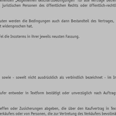
hstehenden „Allgemeinen Geschäftsbedingungen“ für alle Verträge bet
 juristischen Personen des öffentlichen Rechts oder öffentlich-re
ten werden die Bedingungen auch dann Bestandteil des Vertrages, we
t widersprochen hat.
l die Incoterms in ihrer jeweils neusten Fassung.
sowie - soweit nicht ausdrücklich als verbindlich bezeichnet - im In
er entweder in Textform bestätigt oder unverzüglich nach Auftrag
effen oder Zusicherungen abgeben, die über den Kaufvertrag in Tex
erkäufers oder von Personen, die zur Vertretung des Verkäufers bevollm