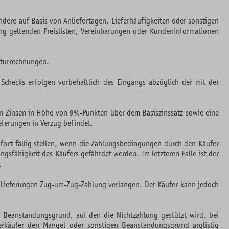
dere auf Basis von Anliefertagen, Lieferhäufigkeiten oder sonstigen
ung geltenden Preislisten, Vereinbarungen oder Kundeninformationen
raturrechnungen.
Schecks erfolgen vorbehaltlich des Eingangs abzüglich der mit der
ngen Zinsen in Höhe von 9%-Punkten über dem Basiszinssatz sowie eine
eferungen in Verzug befindet.
ort fällig stellen, wenn die Zahlungsbedingungen durch den Käufer
gsfähigkeit des Käufers gefährdet werden. Im letzteren Falle ist der
.
e Lieferungen Zug-um-Zug-Zahlung verlangen. Der Käufer kann jedoch
 Beanstandungsgrund, auf den die Nichtzahlung gestützt wird, bei
 Verkäufer den Mangel oder sonstigen Beanstandungsgrund arglistig