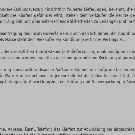
sondere Zahlungsverzug hinsichtlich früherer Lieferungen, bekannt, di
gkeit des Käufers gefährdet wird, stehen dem Verkäufer die Rechte ge
um-Zug-Zahlung oder entsprechende Sicherheiten zu verlangen und im We
 Beantragung des Insolvenzverfahrens durch den Schuldner, der Anordnun
s Masse steht dem Verkäufer ein Kündigungsrecht des Vertrags zu.
l. der gesetzlichen Umsatzsteuer je Anliefertag an, unabhängig von de
egrenzt und werden monatlich mit einer gesonderten Rechnung abgerech
ierung eines rechtswirksamen Auftrages können nur aufgrund besondere
t, die Ware zurückzunehmen. In jedem Falle ist der Verkäufer berechtigt
ngsbetrages für Abwicklungskosten, Prüfung und Neuverpackung in Abzu
e, Adresse, Email, Telefon) des Käufers zur Abwicklung der abgeschloss