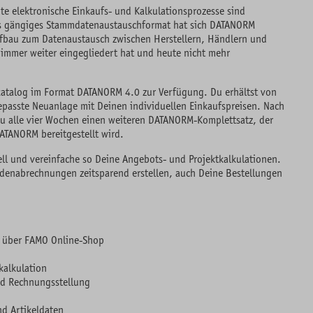
rte elektronische Einkaufs- und Kalkulationsprozesse sind
ls gängiges Stammdatenaustauschformat hat sich DATANORM
Aufbau zum Datenaustausch zwischen Herstellern, Händlern und
 immer weiter eingegliedert hat und heute nicht mehr
lkatalog im Format DATANORM 4.0 zur Verfügung. Du erhältst von
passte Neuanlage mit Deinen individuellen Einkaufspreisen. Nach
 Du alle vier Wochen einen weiteren DATANORM-Komplettsatz, der
ATANORM bereitgestellt wird.
ell und vereinfache so Deine Angebots- und Projektkalkulationen.
denabrechnungen zeitsparend erstellen, auch Deine Bestellungen
g über FAMO Online-Shop
kalkulation
d Rechnungsstellung
nd Artikeldaten