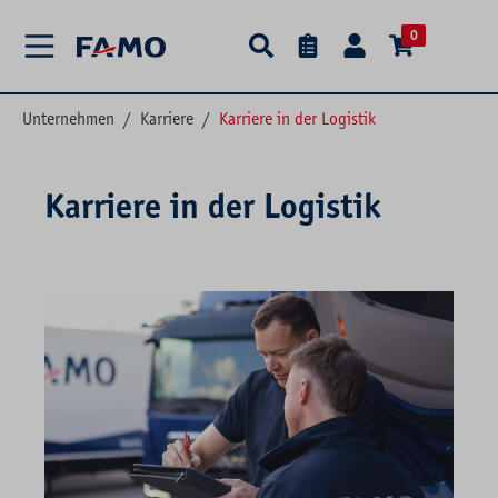
alt springen
0
Unternehmen
/
Karriere
/
Karriere in der Logistik
Karriere in der Logistik