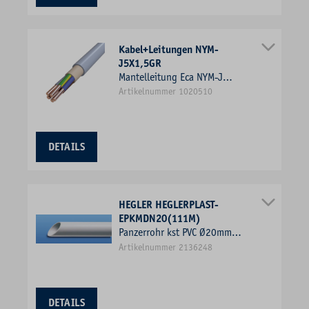
Kabel+Leitungen NYM-
J5X1,5GR
Mantelleitung Eca NYM-J
5x1,5qmm R100 gr 300/500V
Artikelnummer 1020510
Cu
DETAILS
HEGLER HEGLERPLAST-
EPKMDN20(111M)
Panzerrohr kst PVC Ø20mm
EPKM 3Kl gr flammwidrig
Artikelnummer 2136248
Polyvinylchlorid (PVC) starr
DETAILS