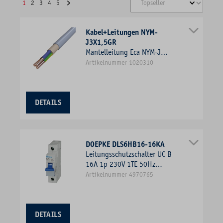
1
2
3
4
5
Kabel+Leitungen NYM-
J3X1,5GR
Mantelleitung Eca NYM-J
3x1,5qmm R100 gr 300/500V
Artikelnummer 1020310
Cu Ø8,2mm
DETAILS
DOEPKE DLS6HB16-16KA
Leitungsschutzschalter UC B
16A 1p 230V 1TE 50Hz
Zusatzeinrichtungen möglich
Artikelnummer 4970765
DETAILS