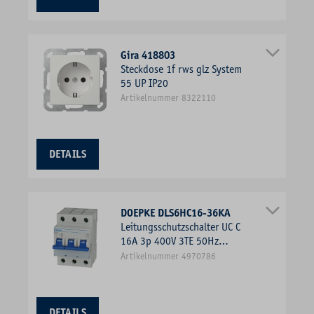
Gira 418803
Steckdose 1f rws glz System
55 UP IP20
Artikelnummer 8322110
DETAILS
DOEPKE DLS6HC16-36KA
Leitungsschutzschalter UC C
16A 3p 400V 3TE 50Hz
Zusatzeinrichtungen möglich
Artikelnummer 4970786
DETAILS