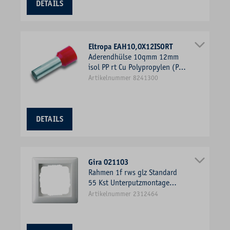
DETAILS
Eltropa EAH10,0X12ISORT
Aderendhülse 10qmm 12mm
isol PP rt Cu Polypropylen (PP)
verzinnt
Artikelnummer 8241300
DETAILS
Gira 021103
Rahmen 1f rws glz Standard
55 Kst Unterputzmontage
Thermopl
Artikelnummer 2312464