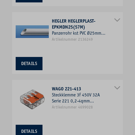
HEGLER HEGLERPLAST-
EPKMDN25(57M)
Panzerrohr kst PVC Ø25mm
EPKM 3Kl gr flammwidrig
Artikelnummer 2136249
Polyvinylchlorid (PVC) starr
DETAILS
WAGO 221-413
Steckklemme 3f 450V 32A
Serie 221 0,2-4qmm
m.BetätiHebel f.Massivleiter
Artikelnummer 4699028
DETAILS