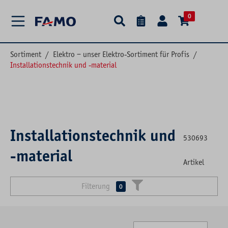
alt springen
0
Sortiment
/
Elektro – unser Elektro-Sortiment für Profis
/
Installationstechnik und -material
Installationstechnik und
530693
-material
Artikel
Filterung
0