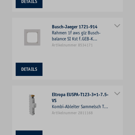
DETAILS
Busch-Jaeger 1721-914
Rahmen 1f aws glz Busch-
balance SI Kst f.GEB-K
Unterputzmontage Thermopl
Artikelnummer 8534171
DETAILS
Eltropa EUSPA-T123-3+1-7.5-
VS
Kombi-Ableiter Sammelsch TN-
S TT 240VAC 1,5kV 2TE 4p
Artikelnummer 2811168
Netzform TN-S opt