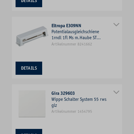
DETAILS
Eltropa E309NN
Potentialausgleichschiene
1rndl 1fl Ms m.Haube ST
Aufb_fix
Artikelnummer 8241662
DETAILS
Gira 329603
Wippe Schalter System 55 rws
glz
Artikelnummer 1454795