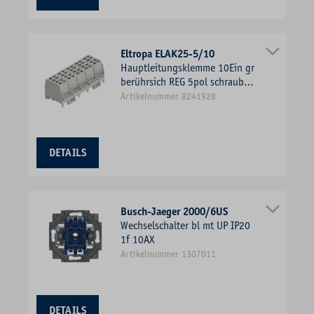
Eltropa ELAK25-5/10
Hauptleitungsklemme 10Ein gr
berührsich REG 5pol schraub
1,5-25qmm/Zu
Artikelnummer 8241928
DETAILS
Busch-Jaeger 2000/6US
Wechselschalter bl mt UP IP20
1f 10AX
Artikelnummer 1307011
DETAILS