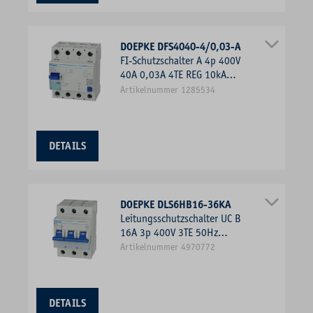
DOEPKE DFS4040-4/0,03-A
FI-Schutzschalter A 4p 400V
40A 0,03A 4TE REG 10kA
0,25kA/stoß
Artikelnummer 1285534
DETAILS
DOEPKE DLS6HB16-36KA
Leitungsschutzschalter UC B
16A 3p 400V 3TE 50Hz
Zusatzeinrichtungen möglich
Artikelnummer 4970772
DETAILS