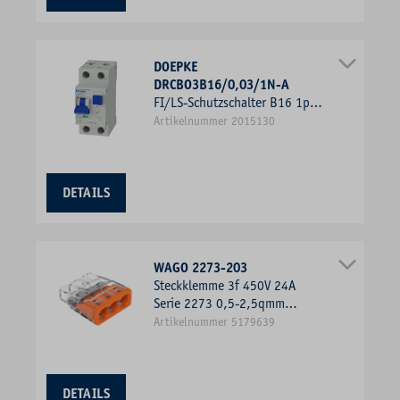
DOEPKE
DRCBO3B16/0,03/1N-A
FI/LS-Schutzschalter B16 1p+N
0,03A A 10kA 2TE 1p 230V
Artikelnummer 2015130
DETAILS
WAGO 2273-203
Steckklemme 3f 450V 24A
Serie 2273 0,5-2,5qmm
f.Massivleiter
Artikelnummer 5179639
DETAILS