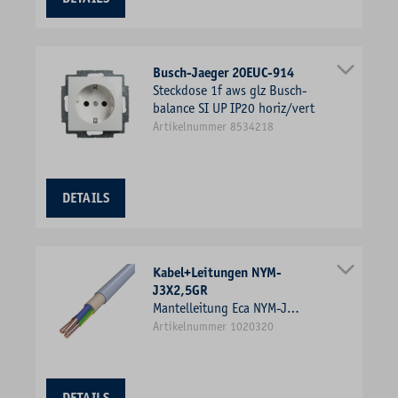
Busch-Jaeger 20EUC-914
Steckdose 1f aws glz Busch-
balance SI UP IP20 horiz/vert
Artikelnummer 8534218
DETAILS
Kabel+Leitungen NYM-
J3X2,5GR
Mantelleitung Eca NYM-J
3x2,5qmm R100 gr 300/500V
Artikelnummer 1020320
Cu Ø9,4mm