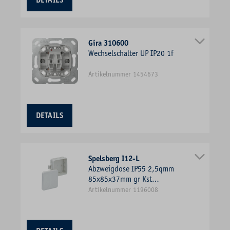
DETAILS
Gira 310600
Wechselschalter UP IP20 1f
Artikelnummer 1454673
DETAILS
Spelsberg I12-L
Abzweigdose IP55 2,5qmm
85x85x37mm gr Kst
Wand/Decke hfr
Artikelnummer 1196008