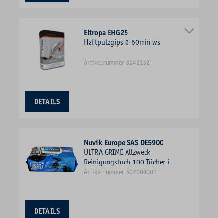
Eltropa EHG25
Haftputzgips 0-60min ws
Artikelnummer 8242162
DETAILS
Nuvik Europe SAS DE5900
ULTRA GRIME Allzweck
Reinigungstuch 100 Tücher in
einem Pack
Artikelnummer 602000001
DETAILS