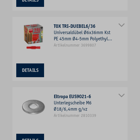
DETAILS
TOX TRI-DUEBEL6/36
Universaldübel Ø6x36mm Kst
PE 45mm Ø4-5mm Polyethylen
(PE)
Artikelnummer 3699807
DETAILS
Eltropa EUS9021-6
Unterlegscheibe M6
Ø18/6,4mm g/vz
Artikelnummer 2810339