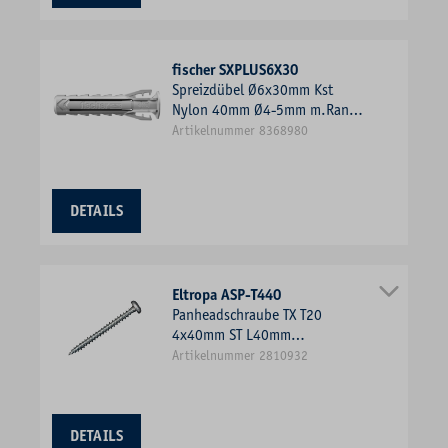
fischer SXPLUS6X30
Spreizdübel Ø6x30mm Kst
Nylon 40mm Ø4-5mm m.Rand
f.Gasbeton
Artikelnummer 8368980
DETAILS
Eltropa ASP-T440
Panheadschraube TX T20
4x40mm ST L40mm
Innensechsrund TX
Artikelnummer 2810932
DETAILS