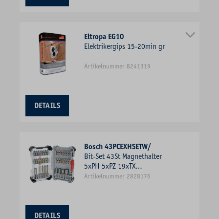
Eltropa EG10
Elektrikergips 15-20min gr
Artikelnummer 8241319
DETAILS
Bosch 43PCEXHSETW/
Bit-Set 43St Magnethalter
5xPH 5xPZ 19xTX
m.Magnethalter 5xSchlitz
Artikelnummer 2828176
DETAILS