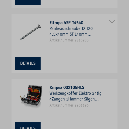
Eltropa ASP-T4540
Panheadschraube TX T20
4,5x40mm ST L40mm
Innensechsrund TX
Artikelnummer 2810935
DETAILS
Knipex 002105HLS
Werkzeugkoffer Elektro 24tlg
4Zangen 1Hammer Sägen
2xPH 2xPZ 4xSchlitz
Artikelnummer 2901196
DETAILS