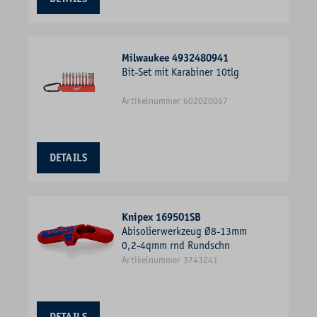
Milwaukee 4932480941
Bit-Set mit Karabiner 10tlg
Artikelnummer 602020067
DETAILS
Knipex 169501SB
Abisolierwerkzeug Ø8-13mm
0,2-4qmm rnd Rundschn
Artikelnummer 3743241