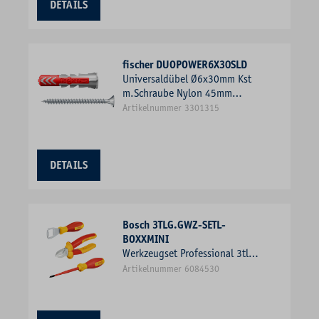
DETAILS
fischer DUOPOWER6X30SLD
Universaldübel Ø6x30mm Kst
m.Schraube Nylon 45mm
Ø4mm f.Gasbeton f.SKT-Schr
Artikelnummer 3301315
DETAILS
Bosch 3TLG.GWZ-SETL-
BOXXMINI
Werkzeugset Professional 3tlg
1xPH 1xKabSchneid
Artikelnummer 6084530
Schraubendreher KstBox