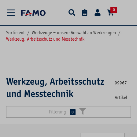
alt springen
0
Sortiment
/
Werkzeuge – unsere Auswahl an Werkzeugen
/
Werkzeug, Arbeitsschutz und Messtechnik
Werkzeug, Arbeitsschutz
99967
und Messtechnik
Artikel
Filterung
0