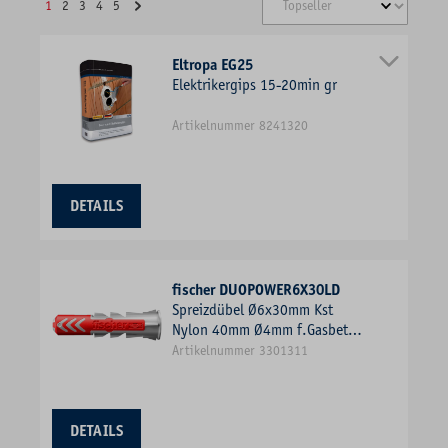
1
2
3
4
5
Eltropa EG25
Elektrikergips 15-20min gr
Artikelnummer 8241320
DETAILS
fischer DUOPOWER6X30LD
Spreizdübel Ø6x30mm Kst
Nylon 40mm Ø4mm f.Gasbeton
f.SKT-Schr
Artikelnummer 3301311
DETAILS