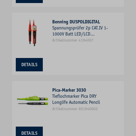
Benning DUSPOLDIGITAL
Spannungsprüfer 2p CAT.IV 1-
1000V Batt LED/LCD
Drehfeldrichtungsanzeige
Artikelnummer 4194007
300Ohm
DETAILS
Pica-Marker 3030
Tieflochmarker Pica DRY
Longlife Automatic Pencil
Artikelnummer 601940002
DETAILS