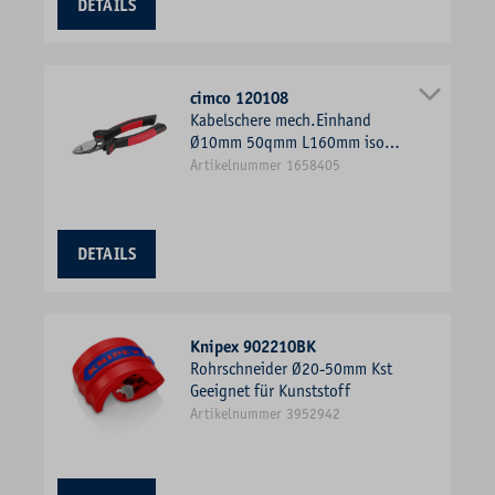
DETAILS
cimco 120108
Kabelschere mech.Einhand
Ø10mm 50qmm L160mm isol
f.mehrdrähtige Leiter
Artikelnummer 1658405
DETAILS
Knipex 902210BK
Rohrschneider Ø20-50mm Kst
Geeignet für Kunststoff
Artikelnummer 3952942