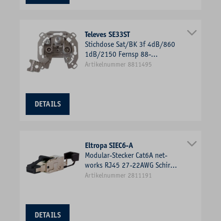
Televes SE33ST
Stichdose Sat/BK 3f 4dB/860
1dB/2150 Fernsp 88-
108MHz/Rad 5-862MHz/TV
Artikelnummer 8811495
DETAILS
Eltropa SIEC6-A
Modular-Stecker Cat6A net-
works RJ45 27-22AWG Schirm
Litze massiv f.Rundkabel
Artikelnummer 2811191
DETAILS