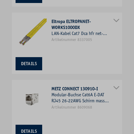
Eltropa ELTROPANET-
WORKS1000DX
LAN-Kabel Cat7 Dca hfr net-
works Duplex 2x4x2xAWG23
Artikelnummer 8337005
ge R100 Kl.1 = eindrähtig
DETAILS
METZ CONNECT 130910-I
Modular-Buchse Cat6A E-DAT
RJ45 26-22AWG Schirm massiv
f.Rundkabel
Artikelnummer 8609068
DETAILS