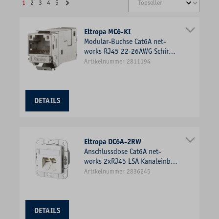
1
2
3
4
5
Eltropa MC6-KI
Modular-Buchse Cat6A net-
works RJ45 22-26AWG Schirm
Litze massiv f.Rundkabel
Artikelnummer 2811194
DETAILS
Eltropa DC6A-2RW
Anschlussdose Cat6A net-
works 2xRJ45 LSA Kanaleinb
Bodentank/Unterflur rws
Artikelnummer 2836245
schräg
DETAILS