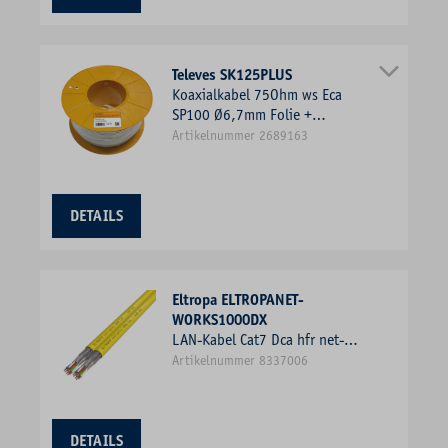
Televes SK125PLUS
Koaxialkabel 75Ohm ws Eca
SP100 Ø6,7mm Folie +
Geflecht
Artikelnummer 2689163
DETAILS
Eltropa ELTROPANET-
WORKS1000DX
LAN-Kabel Cat7 Dca hfr net-
works Duplex 2x4x2xAWG23
Artikelnummer 8337006
ge TR500 Kl.1 = eindrähtig
DETAILS