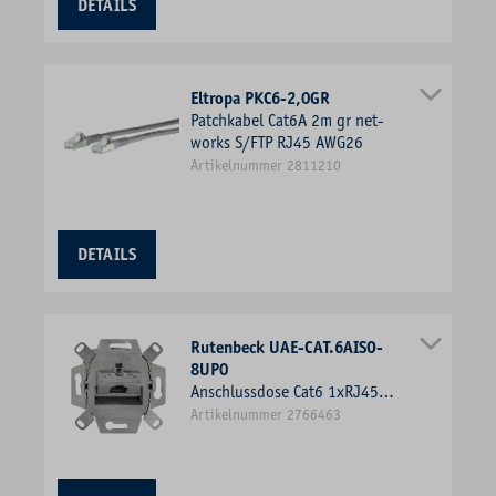
DETAILS
Eltropa PKC6-2,0GR
Patchkabel Cat6A 2m gr net-
works S/FTP RJ45 AWG26
Artikelnummer 2811210
DETAILS
Rutenbeck UAE-CAT.6AISO-
8UP0
Anschlussdose Cat6 1xRJ45
LSA Kanaleinb IP21 schräg
Artikelnummer 2766463