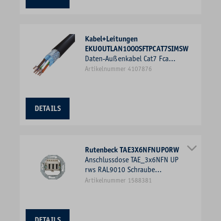
Kabel+Leitungen
EKUOUTLAN1000SFTPCAT7SIMSW
Daten-Außenkabel Cat7 Fca
ekuOutLan1000 4x2xAWG23 TR1T
Artikelnummer 4107876
Kl.1 = eindrähtig Farbe
DETAILS
Rutenbeck TAE3X6NFNUP0RW
Anschlussdose TAE_3x6NFN UP
rws RAL9010 Schraube
Unterputzmontage Kanaleinb
Artikelnummer 1588381
DETAILS