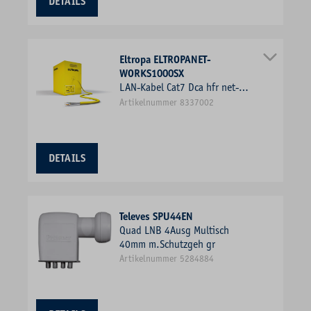
DETAILS
Eltropa ELTROPANET-
WORKS1000SX
LAN-Kabel Cat7 Dca hfr net-
works Farbe 4x2xAWG23 ge
Artikelnummer 8337002
Kl.1 = eindrähtig Folie
DETAILS
Televes SPU44EN
Quad LNB 4Ausg Multisch
40mm m.Schutzgeh gr
Artikelnummer 5284884