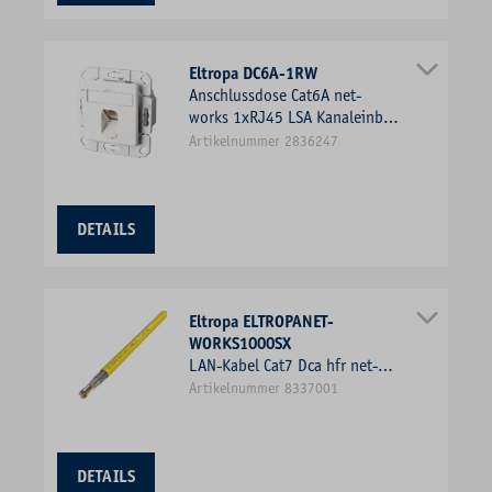
Eltropa DC6A-1RW
Anschlussdose Cat6A net-
works 1xRJ45 LSA Kanaleinb
Bodentank/Unterflur rws
Artikelnummer 2836247
schräg
DETAILS
Eltropa ELTROPANET-
WORKS1000SX
LAN-Kabel Cat7 Dca hfr net-
works R100 4x2xAWG23 ge
Artikelnummer 8337001
Kl.1 = eindrähtig Farbe
DETAILS