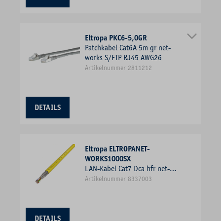
Eltropa PKC6-5,0GR
Patchkabel Cat6A 5m gr net-
works S/FTP RJ45 AWG26
Artikelnummer 2811212
DETAILS
Eltropa ELTROPANET-
WORKS1000SX
LAN-Kabel Cat7 Dca hfr net-
works TR500 4x2xAWG23 ge
Artikelnummer 8337003
Kl.1 = eindrähtig Farbe
DETAILS