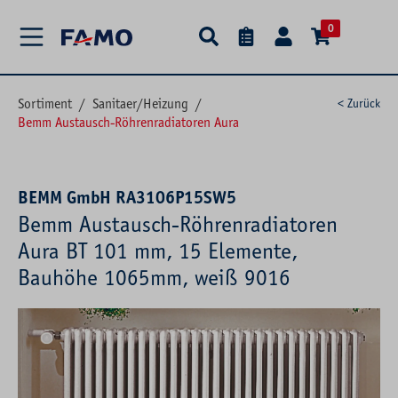
alt springen
0
Sortiment
/
Sanitaer/Heizung
/
< Zurück
Bemm Austausch-Röhrenradiatoren Aura
BEMM GmbH RA3106P15SW5
Bemm Austausch-Röhrenradiatoren
Aura BT 101 mm, 15 Elemente,
Bauhöhe 1065mm, weiß 9016
Bildergalerie überspringen