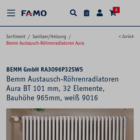
alt springen
0
Sortiment
/
Sanitaer/Heizung
/
< Zurück
Bemm Austausch-Röhrenradiatoren Aura
BEMM GmbH RA3096P32SW5
Bemm Austausch-Röhrenradiatoren
Aura BT 101 mm, 32 Elemente,
Bauhöhe 965mm, weiß 9016
Bildergalerie überspringen