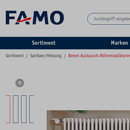
springen
Zur Hauptnavigation springen
Sortiment
Marken
Sortiment
/
Sanitaer/Heizung
/
Bemm Austausch-Röhrenradiatore
Bildergalerie überspringen