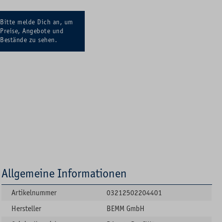
Bitte melde Dich an, um
Preise, Angebote und
Bestände zu sehen.
Allgemeine Informationen
Artikelnummer
03212502204401
Hersteller
BEMM GmbH