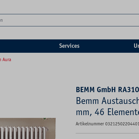
Services
U
n Aura
BEMM GmbH RA31
Bemm Austausch
mm, 46 Element
Artikelnummer 0321250220440