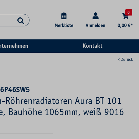
0
Merkliste
Anmelden
0,00 €*
nternehmen
Kontakt
< Zurück
06P46SW5
-Röhrenradiatoren Aura BT 101
e, Bauhöhe 1065mm, weiß 9016
1