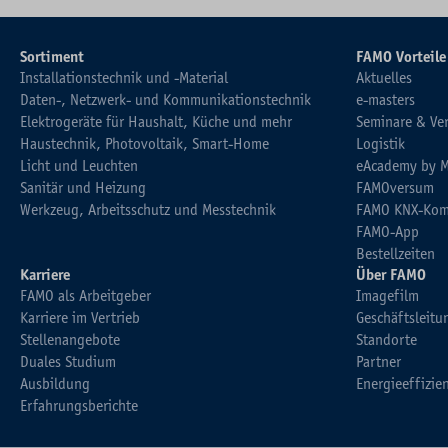
Sortiment
FAMO Vorteile
Installationstechnik und -Material
Aktuelles
Daten-, Netzwerk- und Kommunikationstechnik
e-masters
Elektrogeräte für Haushalt, Küche und mehr
Seminare & Ve
Haustechnik, Photovoltaik, Smart-Home
Logistik
Licht und Leuchten
eAcademy by 
Sanitär und Heizung
FAMOversum
Werkzeug, Arbeitsschutz und Messtechnik
FAMO KNX-Kom
FAMO-App
Bestellzeiten
Karriere
Über FAMO
FAMO als Arbeitgeber
Imagefilm
Karriere im Vertrieb
Geschäftsleitu
Stellenangebote
Standorte
Duales Studium
Partner
Ausbildung
Energieeffizie
Erfahrungsberichte