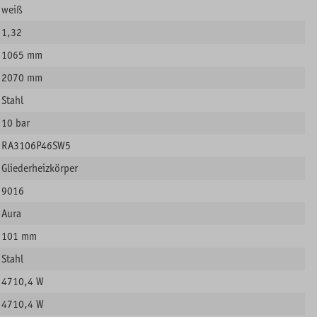
weiß
1,32
1065 mm
2070 mm
Stahl
10 bar
RA3106P46SW5
Gliederheizkörper
9016
Aura
101 mm
Stahl
4710,4 W
4710,4 W