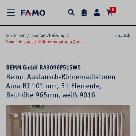
alt springen
0
Sortiment
/
Sanitaer/Heizung
/
< Zurück
Bemm Austausch-Röhrenradiatoren Aura
BEMM GmbH RA3096P51SW5
Bemm Austausch-Röhrenradiatoren
Aura BT 101 mm, 51 Elemente,
Bauhöhe 965mm, weiß 9016
Bildergalerie überspringen