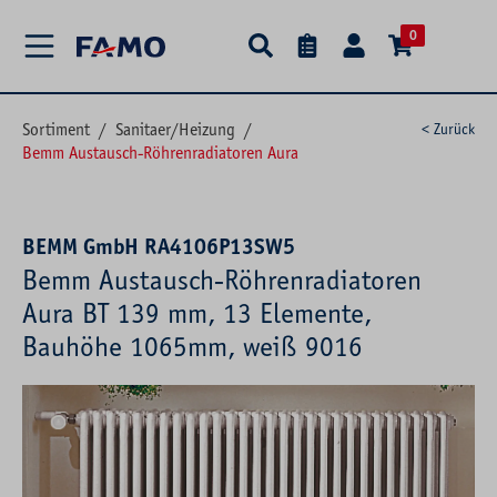
alt springen
0
Sortiment
/
Sanitaer/Heizung
/
< Zurück
Bemm Austausch-Röhrenradiatoren Aura
BEMM GmbH RA4106P13SW5
Bemm Austausch-Röhrenradiatoren
Aura BT 139 mm, 13 Elemente,
Bauhöhe 1065mm, weiß 9016
Bildergalerie überspringen