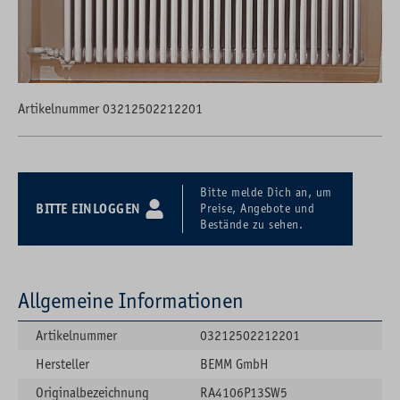
Artikelnummer 03212502212201
Bitte melde Dich an, um
BITTE EINLOGGEN
Preise, Angebote und
Bestände zu sehen.
Allgemeine Informationen
Artikelnummer
03212502212201
Hersteller
BEMM GmbH
Originalbezeichnung
RA4106P13SW5