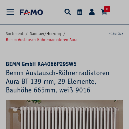
alt springen
0
Sortiment
/
Sanitaer/Heizung
/
< Zurück
Bemm Austausch-Röhrenradiatoren Aura
BEMM GmbH RA4066P29SW5
Bemm Austausch-Röhrenradiatoren
Aura BT 139 mm, 29 Elemente,
Bauhöhe 665mm, weiß 9016
Bildergalerie überspringen