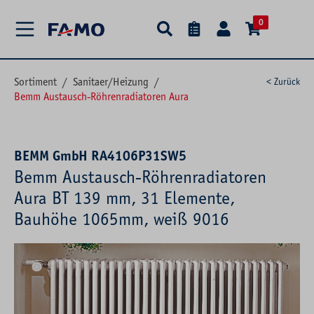
alt springen
0
Sortiment
/
Sanitaer/Heizung
/
< Zurück
Bemm Austausch-Röhrenradiatoren Aura
BEMM GmbH RA4106P31SW5
Bemm Austausch-Röhrenradiatoren
Aura BT 139 mm, 31 Elemente,
Bauhöhe 1065mm, weiß 9016
Bildergalerie überspringen