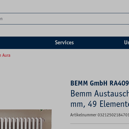
Services
U
n Aura
BEMM GmbH RA40
Bemm Austausch
mm, 49 Element
Artikelnummer 0321250218470