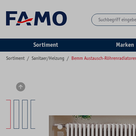
springen
Zur Hauptnavigation springen
Sortiment
Marken
Sortiment
/
Sanitaer/Heizung
/
Bemm Austausch-Röhrenradiatore
Bildergalerie überspringen