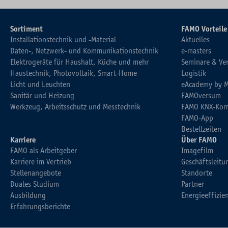
Sortiment
FAMO Vorteile
Installationstechnik und -Material
Aktuelles
Daten-, Netzwerk- und Kommunikationstechnik
e-masters
Elektrogeräte für Haushalt, Küche und mehr
Seminare & Ve
Haustechnik, Photovoltaik, Smart-Home
Logistik
Licht und Leuchten
eAcademy by 
Sanitär und Heizung
FAMOversum
Werkzeug, Arbeitsschutz und Messtechnik
FAMO KNX-Kom
FAMO-App
Bestellzeiten
Karriere
Über FAMO
FAMO als Arbeitgeber
Imagefilm
Karriere im Vertrieb
Geschäftsleitu
Stellenangebote
Standorte
Duales Studium
Partner
Ausbildung
Energieeffizie
Erfahrungsberichte