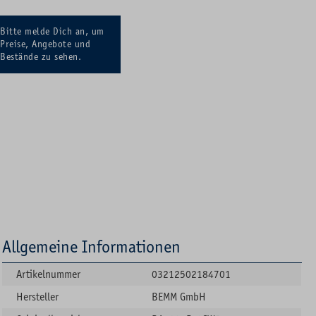
Bitte melde Dich an, um
Preise, Angebote und
Bestände zu sehen.
Allgemeine Informationen
Artikelnummer
03212502184701
Hersteller
BEMM GmbH