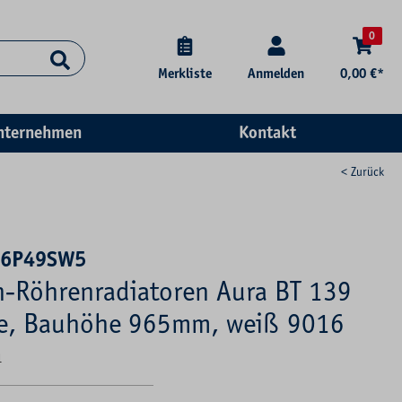
0
Merkliste
Anmelden
0,00 €*
nternehmen
Kontakt
< Zurück
96P49SW5
-Röhrenradiatoren Aura BT 139
e, Bauhöhe 965mm, weiß 9016
1