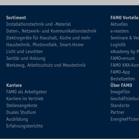
Sortiment
FAMO Vorteile
Installationstechnik und -Material
Aktuelles
Daten-, Netzwerk- und Kommunikationstechnik
e-masters
Elektrogeräte für Haushalt, Küche und mehr
Seminare & Ve
Haustechnik, Photovoltaik, Smart-Home
Logistik
Licht und Leuchten
eAcademy by 
Sanitär und Heizung
FAMOversum
Werkzeug, Arbeitsschutz und Messtechnik
FAMO KNX-Kom
FAMO-App
Bestellzeiten
Karriere
Über FAMO
FAMO als Arbeitgeber
Imagefilm
Karriere im Vertrieb
Geschäftsleitu
Stellenangebote
Standorte
Duales Studium
Partner
Ausbildung
Energieeffizie
Erfahrungsberichte