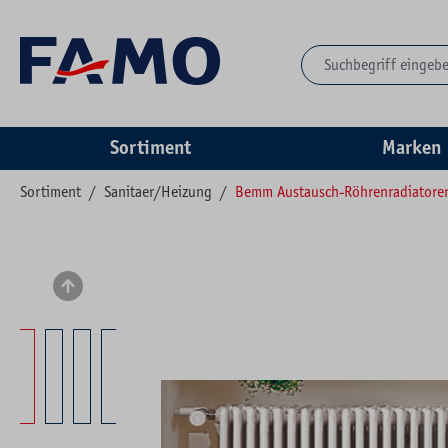
springen
Zur Hauptnavigation springen
Sortiment
Marken
Sortiment
/
Sanitaer/Heizung
/
Bemm Austausch-Röhrenradiatore
Bildergalerie überspringen