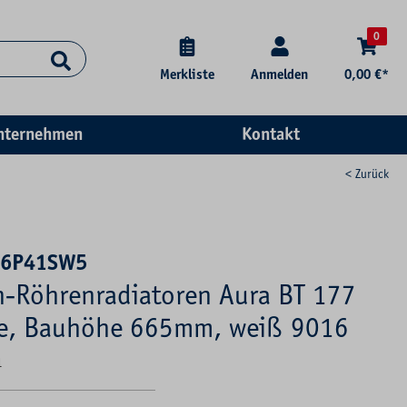
0
Merkliste
Anmelden
0,00 €*
nternehmen
Kontakt
< Zurück
66P41SW5
-Röhrenradiatoren Aura BT 177
e, Bauhöhe 665mm, weiß 9016
1