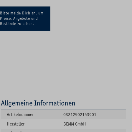
Bitte melde Dich an, um
Preise, Angebote und
Bestände zu sehen.
Allgemeine Informationen
Artikelnummer
03212502153901
Hersteller
BEMM GmbH