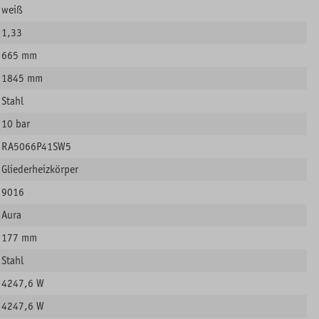
weiß
1,33
665 mm
1845 mm
Stahl
10 bar
RA5066P41SW5
Gliederheizkörper
9016
Aura
177 mm
Stahl
4247,6 W
4247,6 W