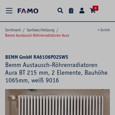
alt springen
0
Sortiment
/
Sanitaer/Heizung
/
< Zurück
Bemm Austausch-Röhrenradiatoren Aura
BEMM GmbH RA6106P02SW5
Bemm Austausch-Röhrenradiatoren
Aura BT 215 mm, 2 Elemente, Bauhöhe
1065mm, weiß 9016
Bildergalerie überspringen