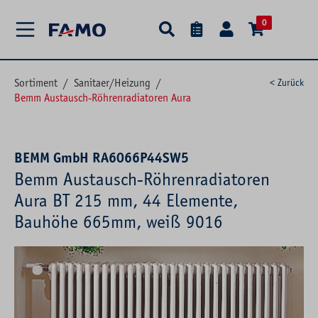
alt springen
0
Sortiment
/
Sanitaer/Heizung
/
< Zurück
Bemm Austausch-Röhrenradiatoren Aura
BEMM GmbH RA6066P44SW5
Bemm Austausch-Röhrenradiatoren
Aura BT 215 mm, 44 Elemente,
Bauhöhe 665mm, weiß 9016
Bildergalerie überspringen