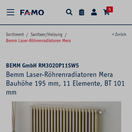
alt springen
0
Sortiment
/
Sanitaer/Heizung
/
< Zurück
Bemm Laser-Röhrenradiatoren Mera
BEMM GmbH RM3020P11SW5
Bemm Laser-Röhrenradiatoren Mera
Bauhöhe 195 mm, 11 Elemente, BT 101
mm
Bildergalerie überspringen