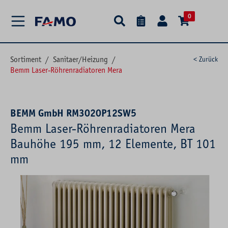
alt springen
0
Sortiment
/
Sanitaer/Heizung
/
< Zurück
Bemm Laser-Röhrenradiatoren Mera
BEMM GmbH RM3020P12SW5
Bemm Laser-Röhrenradiatoren Mera
Bauhöhe 195 mm, 12 Elemente, BT 101
mm
Bildergalerie überspringen