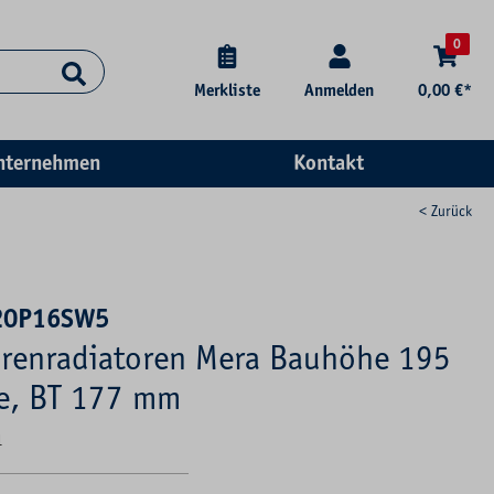
0
Merkliste
Anmelden
0,00 €*
nternehmen
Kontakt
< Zurück
20P16SW5
renradiatoren Mera Bauhöhe 195
e, BT 177 mm
1