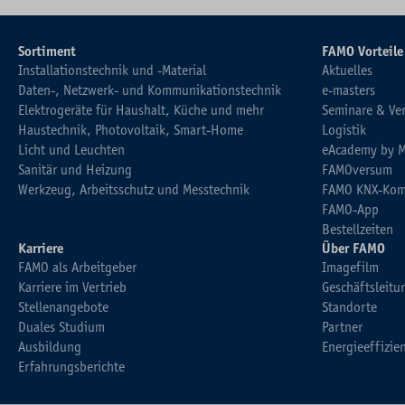
Sortiment
FAMO Vorteile
Installationstechnik und -Material
Aktuelles
Daten-, Netzwerk- und Kommunikationstechnik
e-masters
Elektrogeräte für Haushalt, Küche und mehr
Seminare & Ve
Haustechnik, Photovoltaik, Smart-Home
Logistik
Licht und Leuchten
eAcademy by 
Sanitär und Heizung
FAMOversum
Werkzeug, Arbeitsschutz und Messtechnik
FAMO KNX-Kom
FAMO-App
Bestellzeiten
Karriere
Über FAMO
FAMO als Arbeitgeber
Imagefilm
Karriere im Vertrieb
Geschäftsleitu
Stellenangebote
Standorte
Duales Studium
Partner
Ausbildung
Energieeffizie
Erfahrungsberichte