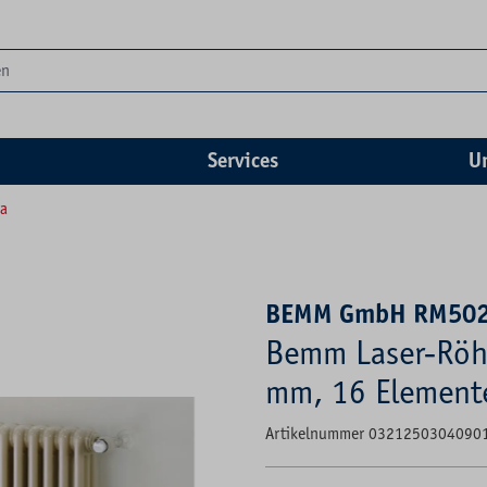
Services
U
ra
BEMM GmbH RM50
Bemm Laser-Röh
mm, 16 Element
Artikelnummer 0321250304090