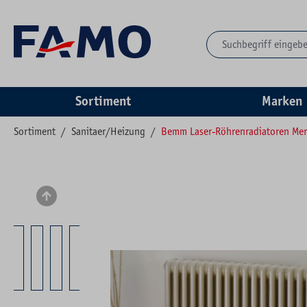
springen
Zur Hauptnavigation springen
Sortiment
Marken
Sortiment
/
Sanitaer/Heizung
/
Bemm Laser-Röhrenradiatoren Me
Bildergalerie überspringen