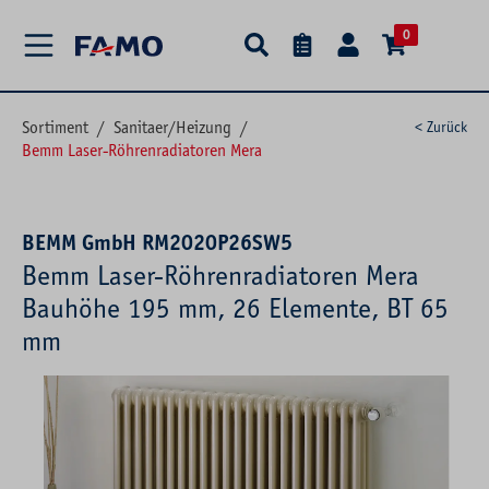
alt springen
0
Sortiment
/
Sanitaer/Heizung
/
< Zurück
Bemm Laser-Röhrenradiatoren Mera
BEMM GmbH RM2020P26SW5
Bemm Laser-Röhrenradiatoren Mera
Bauhöhe 195 mm, 26 Elemente, BT 65
mm
Bildergalerie überspringen