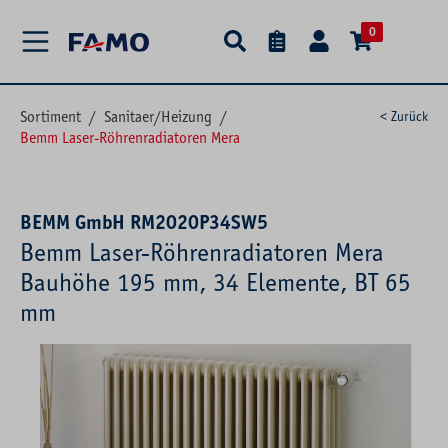
alt springen
0
Sortiment
/
Sanitaer/Heizung
/
< Zurück
Bemm Laser-Röhrenradiatoren Mera
BEMM GmbH RM2020P34SW5
Bemm Laser-Röhrenradiatoren Mera
Bauhöhe 195 mm, 34 Elemente, BT 65
mm
Bildergalerie überspringen