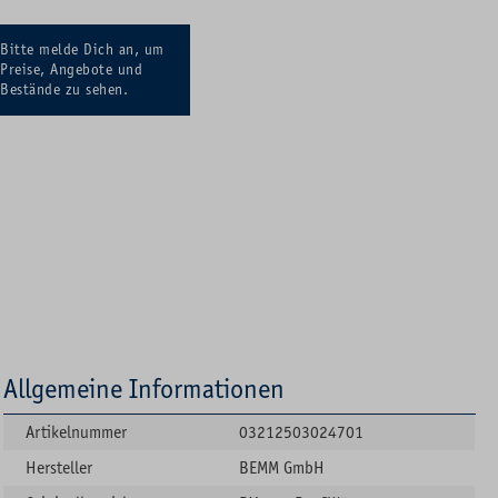
Bitte melde Dich an, um
Preise, Angebote und
Bestände zu sehen.
Allgemeine Informationen
Artikelnummer
03212503024701
Hersteller
BEMM GmbH