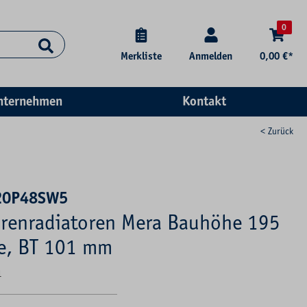
0
Merkliste
Anmelden
0,00 €*
nternehmen
Kontakt
< Zurück
20P48SW5
renradiatoren Mera Bauhöhe 195
e, BT 101 mm
1