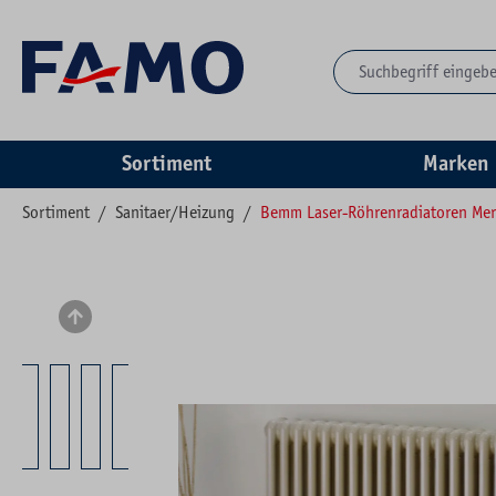
springen
Zur Hauptnavigation springen
Sortiment
Marken
Sortiment
/
Sanitaer/Heizung
/
Bemm Laser-Röhrenradiatoren Me
Bildergalerie überspringen