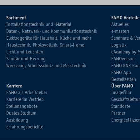
Sortiment
FAMO Vorteile
Installationstechnik und -Material
Aktuelles
Daten-, Netzwerk- und Kommunikationstechnik
e-masters
Elektrogeräte für Haushalt, Küche und mehr
Seminare & Ve
Haustechnik, Photovoltaik, Smart-Home
Logistik
Licht und Leuchten
eAcademy by 
Sanitär und Heizung
FAMOversum
Werkzeug, Arbeitsschutz und Messtechnik
FAMO KNX-Kom
FAMO-App
Bestellzeiten
Karriere
Über FAMO
FAMO als Arbeitgeber
Imagefilm
Karriere im Vertrieb
Geschäftsleitu
Stellenangebote
Standorte
Duales Studium
Partner
Ausbildung
Energieeffizie
Erfahrungsberichte