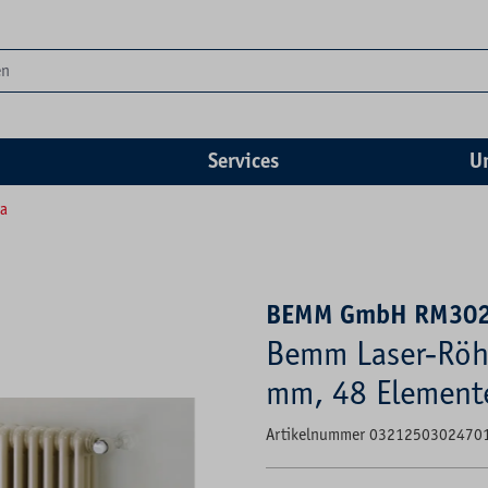
Services
U
ra
BEMM GmbH RM30
Bemm Laser-Röh
mm, 48 Element
Artikelnummer 0321250302470